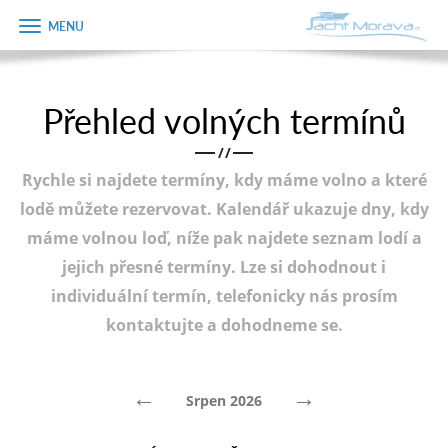
Zobrazit
Objednávka
menu
dárkového
poukazu
Přehled volných termínů
Úvodní strana
Jméno
/
/
Pronájem a ceník
Rychle si najdete termíny, kdy máme volno a které
Plán plavby
Telefon
lodě můžete rezervovat. Kalendář ukazuje dny, kdy
máme volnou loď, níže pak najdete seznam lodí a
Tipy na výlet
jejich přesné termíny. Lze si dohodnout i
E-mail
Fotogalerie
individuální termín, telefonicky nás prosím
kontaktujte a dohodneme se.
Kontakt
Varianta
PRODEJ LODÍ
←
→
Srpen 2026
Poznámka