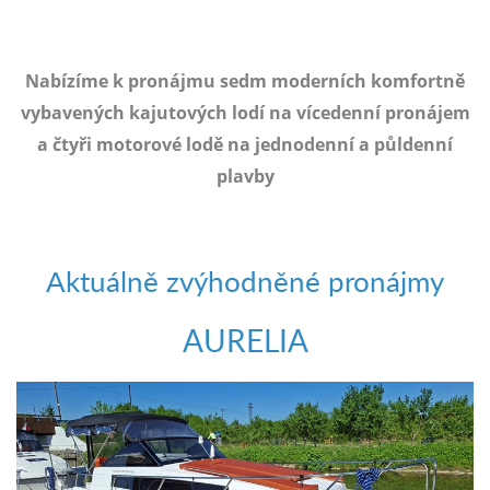
e-
mailem.
objednat
Nabízíme k pronájmu sedm moderních komfortně
poukaz
vybavených kajutových lodí na vícedenní pronájem
a čtyři motorové lodě na jednodenní a půldenní
plavby
Aktuálně zvýhodněné pronájmy
AURELIA