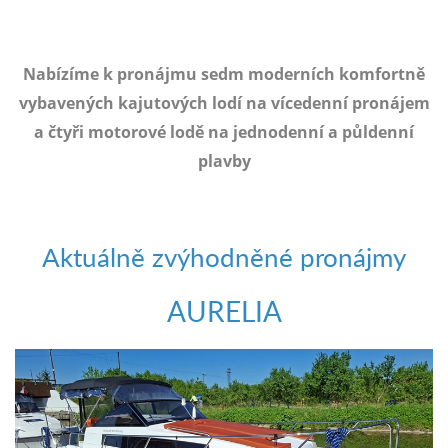
e-
mailem.
objednat
Nabízíme k pronájmu sedm moderních komfortně
poukaz
vybavených kajutových lodí na vícedenní pronájem
a čtyři motorové lodě na jednodenní a půldenní
plavby
Aktuálně zvýhodněné pronájmy
AURELIA