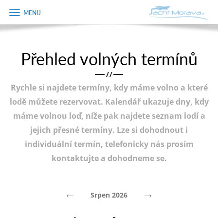
Zobrazit
Objednávka
menu
dárkového
poukazu
Přehled volných termínů
Úvodní strana
Jméno
/
/
Pronájem a ceník
Rychle si najdete termíny, kdy máme volno a které
Plán plavby
Telefon
lodě můžete rezervovat. Kalendář ukazuje dny, kdy
máme volnou loď, níže pak najdete seznam lodí a
Tipy na výlet
jejich přesné termíny. Lze si dohodnout i
E-mail
Fotogalerie
individuální termín, telefonicky nás prosím
kontaktujte a dohodneme se.
Kontakt
Varianta
PRODEJ LODÍ
←
→
Srpen 2026
Poznámka