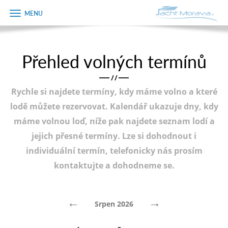
Zobrazit
Objednávka
menu
dárkového
poukazu
Přehled volných termínů
Úvodní strana
Jméno
/
/
Pronájem a ceník
Rychle si najdete termíny, kdy máme volno a které
Plán plavby
Telefon
lodě můžete rezervovat. Kalendář ukazuje dny, kdy
máme volnou loď, níže pak najdete seznam lodí a
Tipy na výlet
jejich přesné termíny. Lze si dohodnout i
E-mail
Fotogalerie
individuální termín, telefonicky nás prosím
kontaktujte a dohodneme se.
Kontakt
Varianta
PRODEJ LODÍ
←
→
Srpen 2026
Poznámka