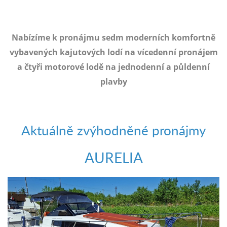
e-
mailem.
objednat
Nabízíme k pronájmu sedm moderních komfortně
poukaz
vybavených kajutových lodí na vícedenní pronájem
a čtyři motorové lodě na jednodenní a půldenní
plavby
Aktuálně zvýhodněné pronájmy
AURELIA