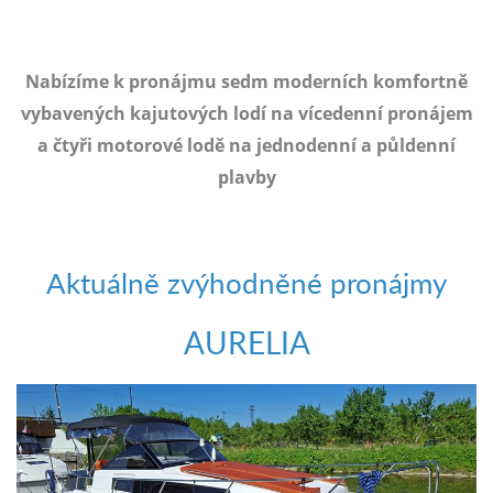
e-
mailem.
objednat
Nabízíme k pronájmu sedm moderních komfortně
poukaz
vybavených kajutových lodí na vícedenní pronájem
a čtyři motorové lodě na jednodenní a půldenní
plavby
Aktuálně zvýhodněné pronájmy
AURELIA