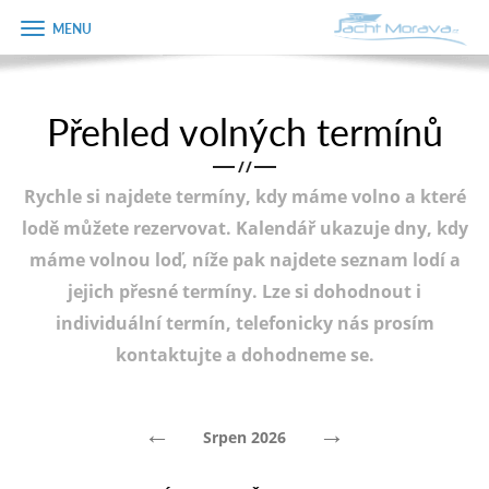
Zobrazit
Objednávka
menu
dárkového
poukazu
Přehled volných termínů
Úvodní strana
Jméno
/
/
Pronájem a ceník
Rychle si najdete termíny, kdy máme volno a které
Plán plavby
Telefon
lodě můžete rezervovat. Kalendář ukazuje dny, kdy
máme volnou loď, níže pak najdete seznam lodí a
Tipy na výlet
jejich přesné termíny. Lze si dohodnout i
E-mail
Fotogalerie
individuální termín, telefonicky nás prosím
kontaktujte a dohodneme se.
Kontakt
Varianta
PRODEJ LODÍ
←
→
Srpen 2026
Poznámka