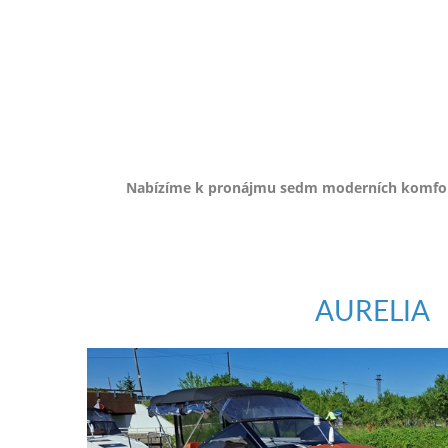
e-
mailem.
objednat
poukaz
Nabízíme k pronájmu sedm moderních komfortn
AURELIA