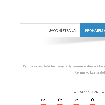
Objednávka
dárkového
poukazu
ÚVODNÍ STRANA
PRONÁJEM A
Jméno
Telefon
E-mail
Rychle si najdete termíny, kdy máme volno a které
termíny. Lze si d
Varianta
←
Srpen 2026
→
Poznámka
Po
Út
St
Čt