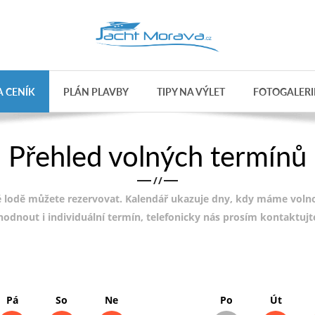
 CENÍK
PLÁN PLAVBY
TIPY NA VÝLET
FOTOGALERI
Přehled volných termínů
/
/
 lodě můžete rezervovat. Kalendář ukazuje dny, kdy máme volnou
ohodnout i individuální termín, telefonicky nás prosím kontaktuj
Pá
So
Ne
Po
Út