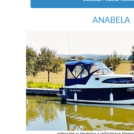
ANABELA
zobrazte si termíny a informace klep