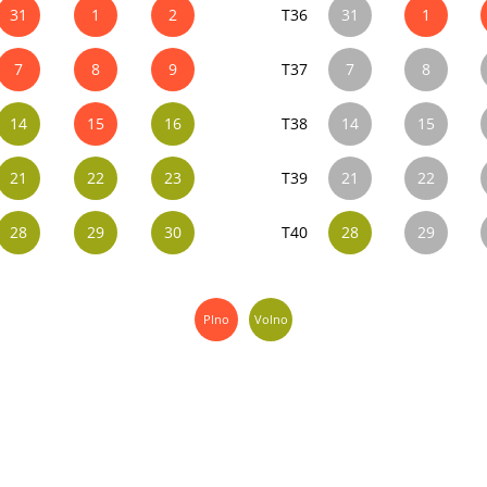
31
1
2
T36
31
1
7
8
9
T37
7
8
14
15
16
T38
14
15
21
22
23
T39
21
22
28
29
30
T40
28
29
Plno
Volno