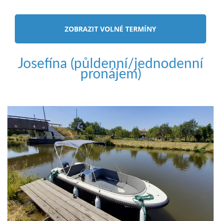
ZOBRAZIT VOLNÉ TERMÍNY
Josefína (půldenní/jednodenní
pronájem)