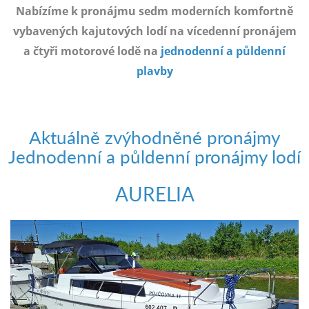
e-
Nabízíme k pronájmu sedm moderních komfortně
mailem.
vybavených kajutových lodí na vícedenní pronájem
objednat
a čtyři motorové lodě na
jednodenní a půldenní
poukaz
plavby
Aktuálně zvýhodněné pronájmy
Jednodenní a půldenní pronájmy lodí
AURELIA