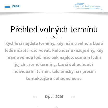
Zobrazit
Objednávka
menu
dárkového
poukazu
Přehled volných termínů
Úvodní strana
Jméno
/
/
Pronájem a ceník
Rychle si najdete termíny, kdy máme volno a které
Plán plavby
Telefon
lodě můžete rezervovat. Kalendář ukazuje dny, kdy
máme volnou loď, níže pak najdete seznam lodí a
Tipy na výlet
jejich přesné termíny. Lze si dohodnout i
E-mail
Fotogalerie
individuální termín, telefonicky nás prosím
kontaktujte a dohodneme se.
Kontakt
Varianta
PRODEJ LODÍ
←
→
Srpen 2026
Poznámka