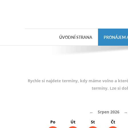
Objednávka
dárkového
poukazu
ÚVODNÍ STRANA
PRONÁJEM A
Jméno
Telefon
E-mail
Rychle si najdete termíny, kdy máme volno a které
termíny. Lze si d
Varianta
←
Srpen 2026
→
Poznámka
Po
Út
St
Čt