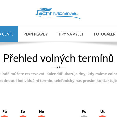
 CENÍK
PLÁN PLAVBY
TIPY NA VÝLET
FOTOGALERI
Přehled volných termínů
/
/
 lodě můžete rezervovat. Kalendář ukazuje dny, kdy máme volnou
ohodnout i individuální termín, telefonicky nás prosím kontaktuj
Pá
So
Ne
Po
Út