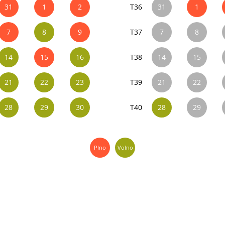
31
1
2
T36
31
1
7
8
9
T37
7
8
14
15
16
T38
14
15
21
22
23
T39
21
22
28
29
30
T40
28
29
Plno
Volno