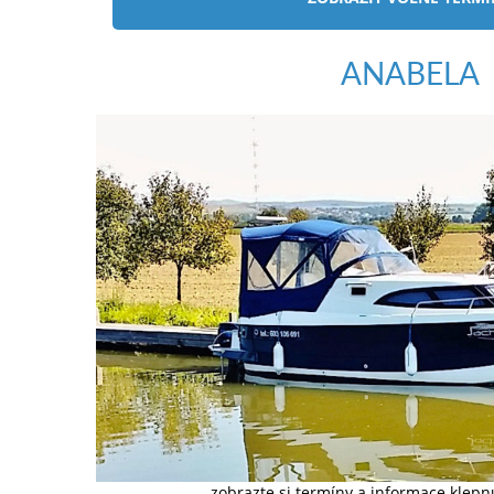
ANABELA
zobrazte si termíny a informace klep