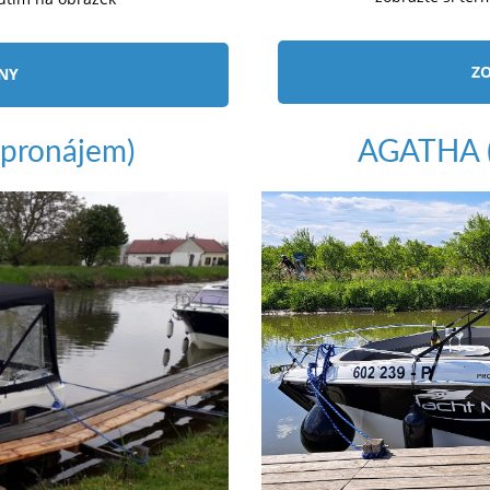
ZO
ÍNY
pronájem)
AGATHA (