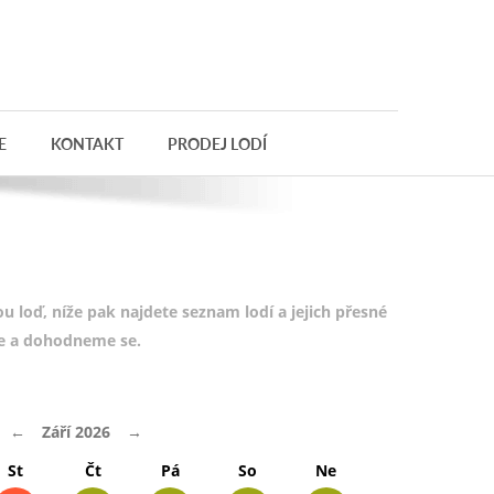
E
KONTAKT
PRODEJ LODÍ
 loď, níže pak najdete seznam lodí a jejich přesné
te a dohodneme se.
←
Září 2026
→
St
Čt
Pá
So
Ne