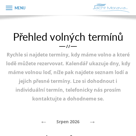
Zobrazit
Objednávka
menu
dárkového
poukazu
Přehled volných termínů
Úvodní strana
Jméno
/
/
Pronájem a ceník
Rychle si najdete termíny, kdy máme volno a které
Plán plavby
Telefon
lodě můžete rezervovat. Kalendář ukazuje dny, kdy
máme volnou loď, níže pak najdete seznam lodí a
Tipy na výlet
jejich přesné termíny. Lze si dohodnout i
E-mail
Fotogalerie
individuální termín, telefonicky nás prosím
kontaktujte a dohodneme se.
Kontakt
Varianta
PRODEJ LODÍ
←
→
Srpen 2026
Poznámka