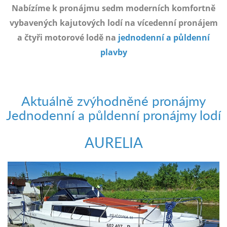
e-
Nabízíme k pronájmu sedm moderních komfortně
mailem.
vybavených kajutových lodí na vícedenní pronájem
objednat
a čtyři motorové lodě na
jednodenní a půldenní
poukaz
plavby
Aktuálně zvýhodněné pronájmy
Jednodenní a půldenní pronájmy lodí
AURELIA