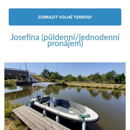
ZOBRAZIT VOLNÉ TERMÍNY
Josefína (půldenní/jednodenní
pronájem)