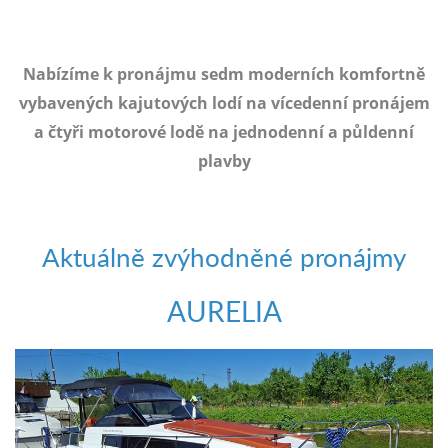
e-
mailem.
objednat
Nabízíme k pronájmu sedm moderních komfortně
poukaz
vybavených kajutových lodí na vícedenní pronájem
a čtyři motorové lodě na jednodenní a půldenní
plavby
Aktuálně zvýhodněné pronájmy
AURELIA