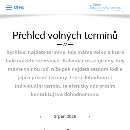
Zobrazit
Objednávka
menu
dárkového
poukazu
Přehled volných termínů
Úvodní strana
Jméno
/
/
Pronájem a ceník
Rychle si najdete termíny, kdy máme volno a které
Plán plavby
Telefon
lodě můžete rezervovat. Kalendář ukazuje dny, kdy
máme volnou loď, níže pak najdete seznam lodí a
Tipy na výlet
jejich přesné termíny. Lze si dohodnout i
E-mail
Fotogalerie
individuální termín, telefonicky nás prosím
kontaktujte a dohodneme se.
Kontakt
Varianta
PRODEJ LODÍ
←
→
Srpen 2026
Poznámka