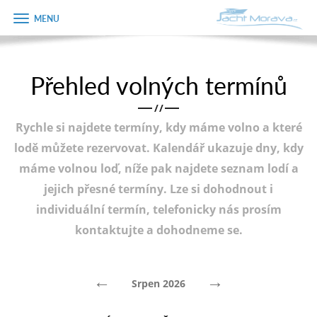
Zobrazit
Objednávka
menu
dárkového
poukazu
Přehled volných termínů
Úvodní strana
Jméno
/
/
Pronájem a ceník
Rychle si najdete termíny, kdy máme volno a které
Plán plavby
Telefon
lodě můžete rezervovat. Kalendář ukazuje dny, kdy
máme volnou loď, níže pak najdete seznam lodí a
Tipy na výlet
jejich přesné termíny. Lze si dohodnout i
E-mail
Fotogalerie
individuální termín, telefonicky nás prosím
kontaktujte a dohodneme se.
Kontakt
Varianta
PRODEJ LODÍ
←
→
Srpen 2026
Poznámka