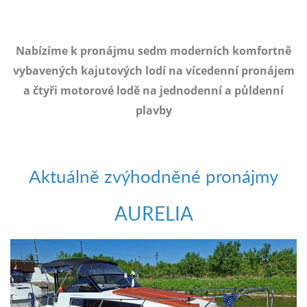
e-
mailem.
objednat
Nabízíme k pronájmu sedm moderních komfortně
poukaz
vybavených kajutových lodí na vícedenní pronájem
a čtyři motorové lodě na jednodenní a půldenní
plavby
Aktuálně zvýhodněné pronájmy
AURELIA