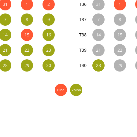
31
1
2
T36
31
1
7
8
9
T37
7
8
14
15
16
T38
14
15
21
22
23
T39
21
22
28
29
30
T40
28
29
Plno
Volno