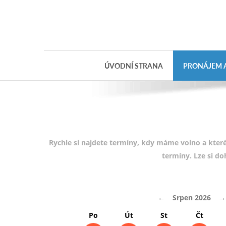
Objednávka
dárkového
poukazu
ÚVODNÍ STRANA
PRONÁJEM A
Jméno
Telefon
E-mail
Rychle si najdete termíny, kdy máme volno a které
termíny. Lze si d
Varianta
←
Srpen 2026
→
Poznámka
Po
Út
St
Čt