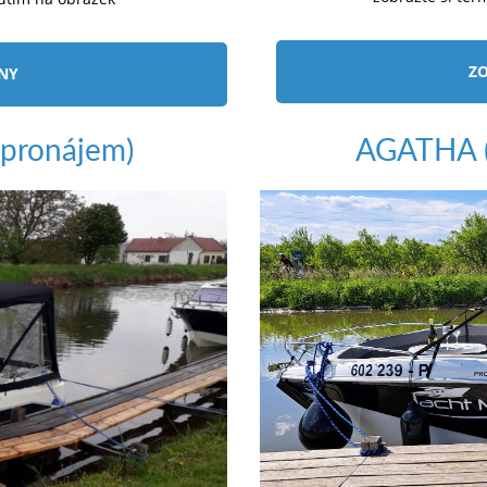
ZO
ÍNY
pronájem)
AGATHA (