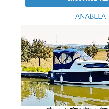
ANABELA
zobrazte si termíny a informace klep