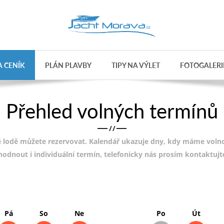
 CENÍK
PLÁN PLAVBY
TIPY NA VÝLET
FOTOGALERI
Přehled volných termínů
/
/
 lodě můžete rezervovat. Kalendář ukazuje dny, kdy máme volnou
ohodnout i individuální termín, telefonicky nás prosím kontaktuj
Pá
So
Ne
Po
Út