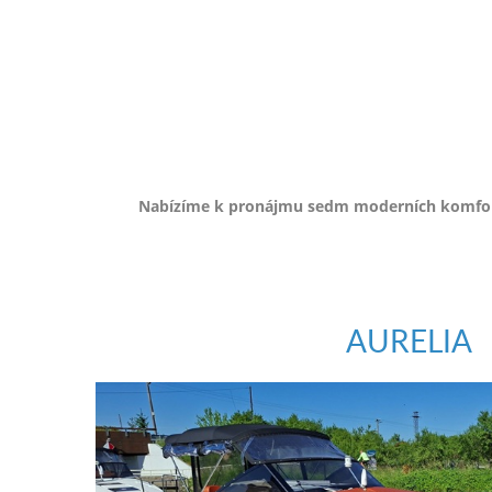
e-
mailem.
objednat
poukaz
Nabízíme k pronájmu sedm moderních komfortn
AURELIA