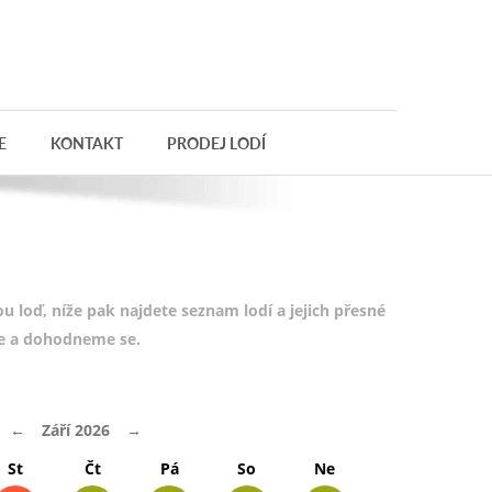
E
KONTAKT
PRODEJ LODÍ
 loď, níže pak najdete seznam lodí a jejich přesné
te a dohodneme se.
←
Září 2026
→
St
Čt
Pá
So
Ne