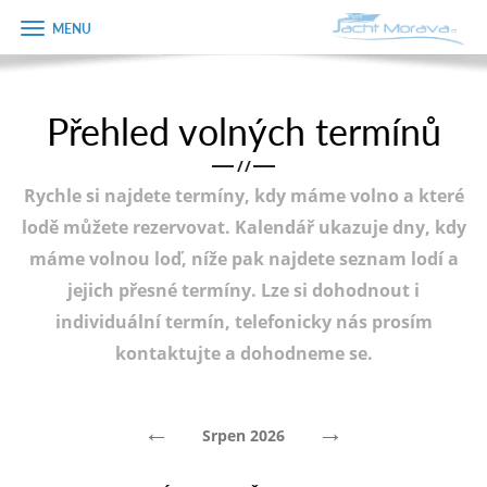
Zobrazit
Objednávka
menu
dárkového
poukazu
Přehled volných termínů
Úvodní strana
Jméno
/
/
Pronájem a ceník
Rychle si najdete termíny, kdy máme volno a které
Plán plavby
Telefon
lodě můžete rezervovat. Kalendář ukazuje dny, kdy
máme volnou loď, níže pak najdete seznam lodí a
Tipy na výlet
jejich přesné termíny. Lze si dohodnout i
E-mail
Fotogalerie
individuální termín, telefonicky nás prosím
kontaktujte a dohodneme se.
Kontakt
Varianta
PRODEJ LODÍ
←
→
Srpen 2026
Poznámka