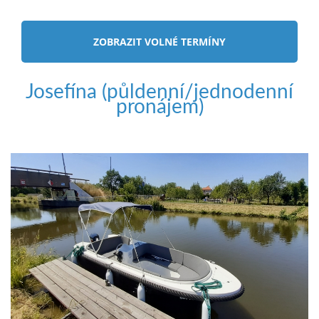
ZOBRAZIT VOLNÉ TERMÍNY
Josefína (půldenní/jednodenní
pronájem)