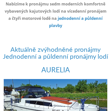
e-
Nabízíme k pronájmu sedm moderních komfortně
mailem.
vybavených kajutových lodí na vícedenní pronájem
objednat
a čtyři motorové lodě na
jednodenní a půldenní
poukaz
plavby
Aktuálně zvýhodněné pronájmy
Jednodenní a půldenní pronájmy lodí
AURELIA