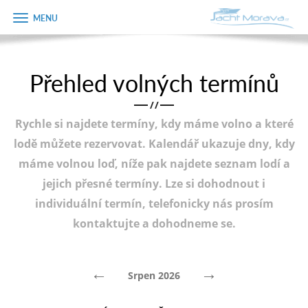
Zobrazit
Objednávka
menu
dárkového
poukazu
Přehled volných termínů
Úvodní strana
Jméno
/
/
Pronájem a ceník
Rychle si najdete termíny, kdy máme volno a které
Plán plavby
Telefon
lodě můžete rezervovat. Kalendář ukazuje dny, kdy
máme volnou loď, níže pak najdete seznam lodí a
Tipy na výlet
jejich přesné termíny. Lze si dohodnout i
E-mail
Fotogalerie
individuální termín, telefonicky nás prosím
kontaktujte a dohodneme se.
Kontakt
Varianta
PRODEJ LODÍ
←
→
Srpen 2026
Poznámka