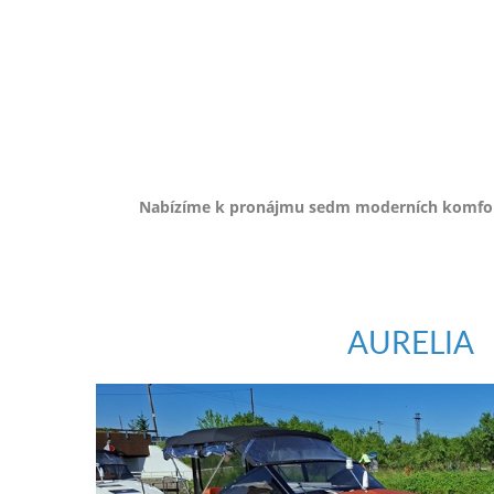
e-
mailem.
objednat
poukaz
Nabízíme k pronájmu sedm moderních komfortn
AURELIA