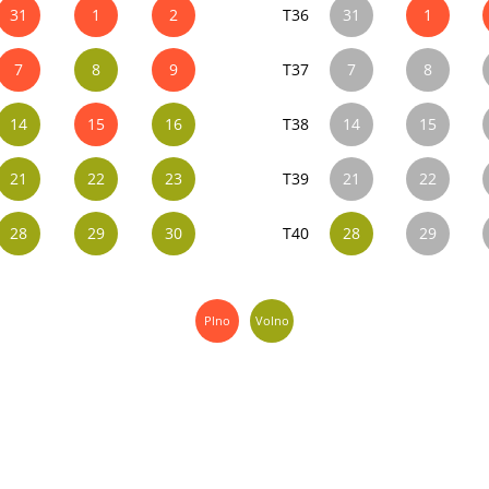
31
1
2
T36
31
1
7
8
9
T37
7
8
14
15
16
T38
14
15
21
22
23
T39
21
22
28
29
30
T40
28
29
Plno
Volno