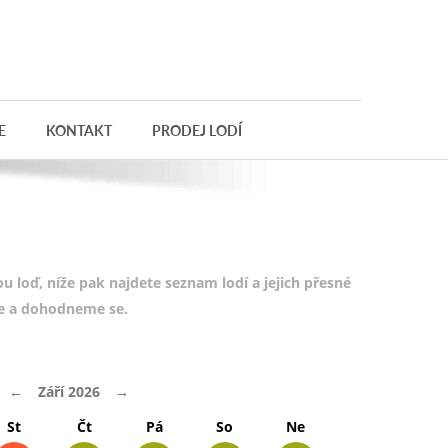
E
KONTAKT
PRODEJ LODÍ
 loď, níže pak najdete seznam lodí a jejich přesné
te a dohodneme se.
←
Září 2026
→
St
Čt
Pá
So
Ne