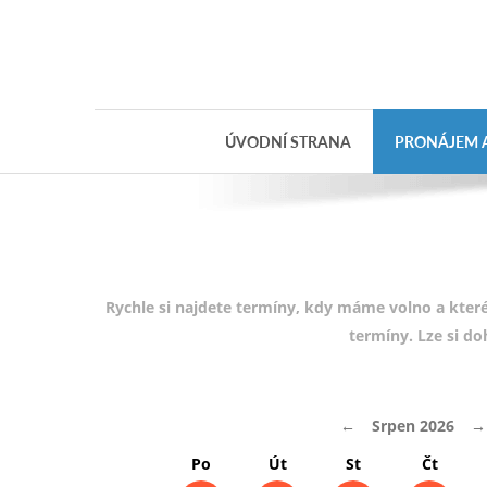
Objednávka
dárkového
poukazu
ÚVODNÍ STRANA
PRONÁJEM A
Jméno
Telefon
E-mail
Rychle si najdete termíny, kdy máme volno a které
termíny. Lze si d
Varianta
←
Srpen 2026
→
Poznámka
Po
Út
St
Čt