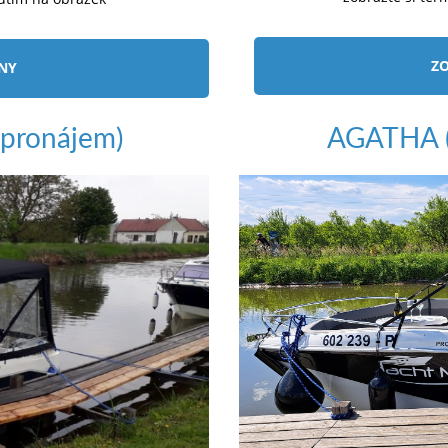
ZO
ÍNY
pronájem)
AGATHA (