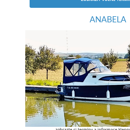
ANABELA
zobrazte si termíny a informace klep