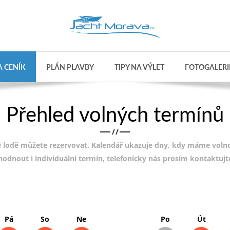
 CENÍK
PLÁN PLAVBY
TIPY NA VÝLET
FOTOGALERI
Přehled volných termínů
/
/
 lodě můžete rezervovat. Kalendář ukazuje dny, kdy máme volnou
ohodnout i individuální termín, telefonicky nás prosím kontaktuj
Pá
So
Ne
Po
Út