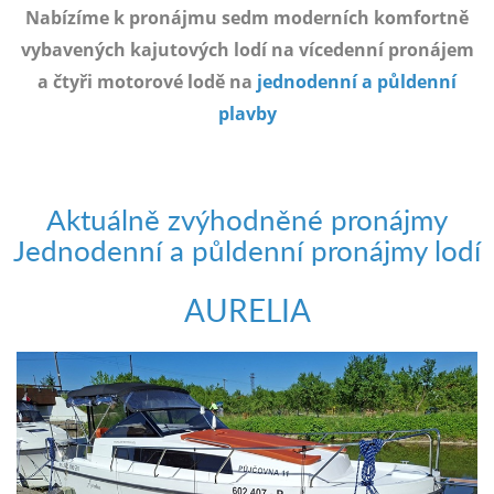
e-
Nabízíme k pronájmu sedm moderních komfortně
mailem.
vybavených kajutových lodí na vícedenní pronájem
objednat
a čtyři motorové lodě na
jednodenní a půldenní
poukaz
plavby
Aktuálně zvýhodněné pronájmy
Jednodenní a půldenní pronájmy lodí
AURELIA