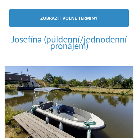
ZOBRAZIT VOLNÉ TERMÍNY
Josefína (půldenní/jednodenní
pronájem)