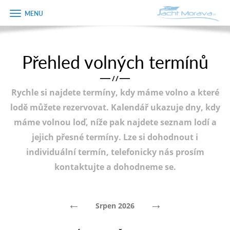
Zobrazit
Objednávka
menu
dárkového
poukazu
Přehled volných termínů
Úvodní strana
Jméno
/
/
Pronájem a ceník
Rychle si najdete termíny, kdy máme volno a které
Plán plavby
Telefon
lodě můžete rezervovat. Kalendář ukazuje dny, kdy
máme volnou loď, níže pak najdete seznam lodí a
Tipy na výlet
jejich přesné termíny. Lze si dohodnout i
E-mail
Fotogalerie
individuální termín, telefonicky nás prosím
kontaktujte a dohodneme se.
Kontakt
Varianta
PRODEJ LODÍ
←
→
Srpen 2026
Poznámka