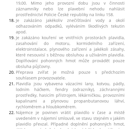
19,00. Mimo jeho provozní dobu jsou v činnosti
záznamníky nebo lze plavební nehodu nahlásit
prostřednictví Policie České republiky na linku 158.
Je zakázáno jakékoliv znečišťování vody a okolí
odhazováním odpadků, vyléváním škodlivých tekutin
apod.
Je zakázáno kouření ve vnitřních prostorách plavidla,
zasahování do motoru, kormidelního zařízení,
elektroinstalace, plynového zařízení a jakékoli zásahy,
které nesouvisí s běžnou obsluhou a užíváním plavidla.
Doplňování pohonných hmot může provádět pouze
obsluha půjčovny.
Přeprava zvířat je možná pouze s předchozím
souhlasem provozovatele.
Plavidla jsou vybavena vázacími lany, kotvou, pádly,
lodním háčkem, fendry (odrazníky), záchrannými
prostředky, hasicím přístrojem, lékárničkou, provozními
kapalinami a plynovou propanbutanovou láhví,
rychloměrem a hloubkoměrem.
Nájemce je povinen vrátit plavidlo v čase a místě
uvedeném v nájemní smlouvě, ve stavu stejném v jakém
plavidlo převzal. Případné doplnění pohonných hmot,