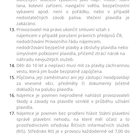
lana, kotevní zařízení, navigační světla, bezpečnostní
vybavení apod. není v pořádku, nebo v případě
nedostatečných zásob paliva. Vlečení plavidla je
zakázáno.
Provozovatel má právo ukončit smluvní vztah s
nájemcem v případě porušení právních předpisů ČR,
nedodržování Provozního řádu nájemcem,
nedodržování bezpečné plavby a obsluhy plavidla nebo
úmyslném poškození plavidla, přičemž ztrácí nárok na
náhradu nevyužitých služeb.
Děti do 10 let a neplavci musí mít za plavby záchrannou
vestu, která jim bude bezplatně zapůjčena.
Půjčovna, její zaměstnanci ani její zástupci neodpovídají
za vnesené věci, předměty či dokumenty (včetně
dokladů) na palubu plavidla.
Nájemce je povinen neprodleně nahlásit provozovateli
škody a závady na plavidle vzniklé v průběhu užívání
plavidla.
Nájemce je povinen bez prodlení hlásit Státní plavební
správě plavební nehodu, na které měl účast a to
prostřednictvím střediska Říčních informačních služeb
(RIS). Středisko RIS je v provozu každodenně od 7,00 do