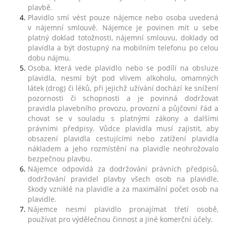
plavbě.
Plavidlo smí vést pouze nájemce nebo osoba uvedená
Po
v nájemní smlouvě. Nájemce je povinen mít u sebe
odeslání
platný doklad totožnosti, nájemní smlouvu, doklady od
objednávky
plavidla a být dostupný na mobilním telefonu po celou
Vám
dobu nájmu.
bude
Osoba, která vede plavidlo nebo se podílí na obsluze
kupón
plavidla, nesmí být pod vlivem alkoholu, omamných
obratem
látek (drog) či léků, při jejichž užívání dochází ke snížení
zaslán
pozornosti či schopnosti a je povinná dodržovat
na
pravidla plavebního provozu, provozní a půjčovní řád a
e-
chovat se v souladu s platnými zákony a dalšími
mail.
právními předpisy. Vůdce plavidla musí zajistit, aby
Platební
obsazení plavidla cestujícími nebo zatížení plavidla
a
nákladem a jeho rozmístění na plavidle neohrožovalo
doručovací
bezpečnou plavbu.
informace
Nájemce odpovídá za dodržování právních předpisů,
vyřídíme
dodržování pravidel plavby všech osob na plavidle,
v
škody vzniklé na plavidle a za maximální počet osob na
klidu
plavidle.
po
Nájemce nesmí plavidlo pronajímat třetí osobě,
objednávce
používat pro výdělečnou činnost a jiné komerční účely.