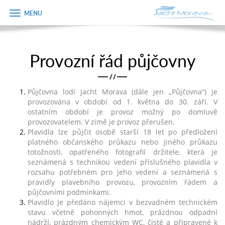
Zobrazit
Objednávka
menu
dárkového
poukazu
Provozní řád půjčovny
Úvodní strana
Jméno
/
/
Pronájem a ceník
Půjčovna lodí Jacht Morava (dále jen „Půjčovna“) je
Plán plavby
provozována v období od 1. května do 30. září. V
Telefon
ostatním období je provoz možný po domluvě
provozovatelem. V zimě je provoz přerušen.
Tipy na výlet
Plavidla lze půjčit osobě starší 18 let po předložení
E-mail
platného občanského průkazu nebo jiného průkazu
Fotogalerie
totožnosti, opatřeného fotografií držitele, která je
seznámená s technikou vedení příslušného plavidla v
Kontakt
Varianta
rozsahu potřebném pro jeho vedení a seznámená s
pravidly plavebního provozu, provozním řádem a
PRODEJ LODÍ
půjčovními podmínkami.
Plavidlo je předáno nájemci v bezvadném technickém
Poznámka
stavu včetně pohonných hmot, prázdnou odpadní
nádrží, prázdným chemickým WC, čisté a připravené k