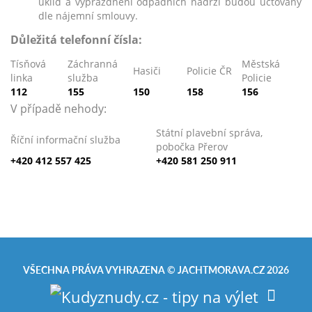
úklid a vyprázdnění odpadních nádrží budou účtovány
dle nájemní smlouvy.
Důležitá telefonní čísla:
Tísňová
Záchranná
Městská
Hasiči
Policie ČR
linka
služba
Policie
112
155
150
158
156
V případě nehody:
Státní plavební správa,
Říční informační služba
pobočka Přerov
+420 412 557 425
+420 581 250 911
VŠECHNA PRÁVA VYHRAZENA ©
JACHTMORAVA.CZ
2026