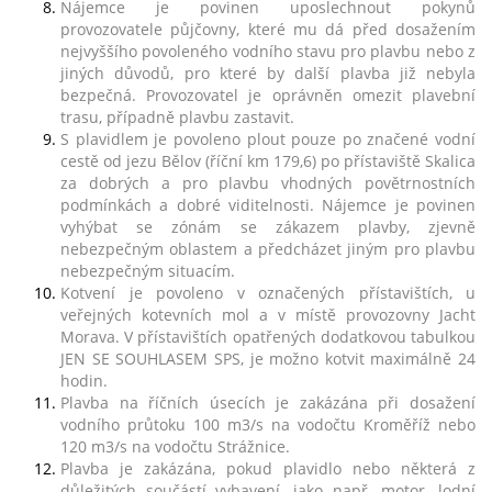
e-
Nájemce je povinen uposlechnout pokynů
mailem.
provozovatele půjčovny, které mu dá před dosažením
nejvyššího povoleného vodního stavu pro plavbu nebo z
objednat
jiných důvodů, pro které by další plavba již nebyla
poukaz
bezpečná. Provozovatel je oprávněn omezit plavební
trasu, případně plavbu zastavit.
S plavidlem je povoleno plout pouze po značené vodní
cestě od jezu Bělov (říční km 179,6) po přístaviště Skalica
za dobrých a pro plavbu vhodných povětrnostních
podmínkách a dobré viditelnosti. Nájemce je povinen
vyhýbat se zónám se zákazem plavby, zjevně
nebezpečným oblastem a předcházet jiným pro plavbu
nebezpečným situacím.
Kotvení je povoleno v označených přístavištích, u
veřejných kotevních mol a v místě provozovny Jacht
Morava. V přístavištích opatřených dodatkovou tabulkou
JEN SE SOUHLASEM SPS, je možno kotvit maximálně 24
hodin.
Plavba na říčních úsecích je zakázána při dosažení
vodního průtoku 100 m3/s na vodočtu Kroměříž nebo
120 m3/s na vodočtu Strážnice.
Plavba je zakázána, pokud plavidlo nebo některá z
důležitých součástí vybavení, jako např. motor, lodní