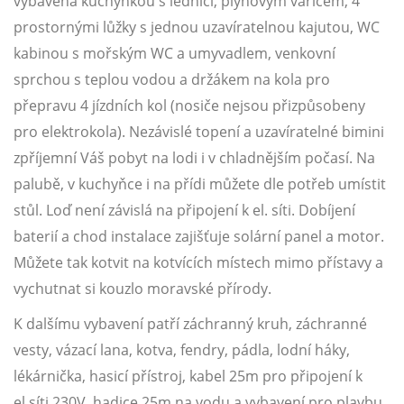
vybavená kuchyňkou s lednicí, plynovým vařičem, 4
prostornými lůžky s jednou uzavíratelnou kajutou, WC
kabinou s mořským WC a umyvadlem, venkovní
sprchou s teplou vodou a držákem na kola pro
přepravu 4 jízdních kol (nosiče nejsou přizpůsobeny
pro elektrokola). Nezávislé topení a uzavíratelné bimini
zpříjemní Váš pobyt na lodi i v chladnějším počasí. Na
palubě, v kuchyňce i na přídi můžete dle potřeb umístit
stůl. Loď není závislá na připojení k el. síti. Dobíjení
baterií a chod instalace zajišťuje solární panel a motor.
Můžete tak kotvit na kotvících místech mimo přístavy a
vychutnat si kouzlo moravské přírody.
K dalšímu vybavení patří záchranný kruh, záchranné
vesty, vázací lana, kotva, fendry, pádla, lodní háky,
lékárnička, hasicí přístroj, kabel 25m pro připojení k
el.síti 230V, hadice 25m na vodu a vybavení pro plavbu