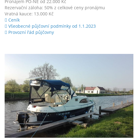
Pronájem PO-NE od 22.000 Kč
Rezervační záloha: 50% z celkové ceny pronájmu
Vratná kauce: 13.000 Kč
Ceník
Všeobecné půjčovní podmínky od 1.1.2023
Provozní řád půjčovny