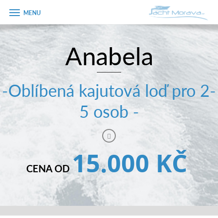
Zobrazit
menu
Anabela
Úvodní strana
Pronájem a ceník
-Oblíbená kajutová loď pro 2-
Plán plavby
5 osob -
Tipy na výlet
Fotogalerie
15.000 KČ
Kontakt
CENA OD
PRODEJ LODÍ