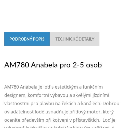
PODROBNÝ POPIS
TECHNICKÉ DETAILY
AM780 Anabela pro 2-5 osob
AM780 Anabela je loď s estetickým a funkčním
designem, komfortní výbavou a skvělými jízdními
vlastnostmi pro plavbu na řekách a kanálech. Dobrou
ovladatelnost lodě usnadňuje příďový motor, který
oceníte především při kotvení v přístavištích. Loď je