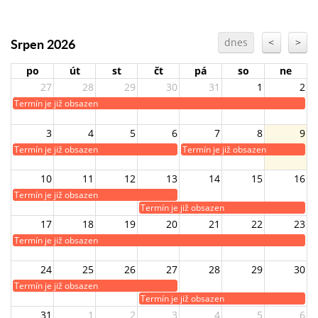
Srpen 2026
dnes
<
>
po
út
st
čt
pá
so
ne
27
28
29
30
31
1
2
Termín je již obsazen
3
4
5
6
7
8
9
Termín je již obsazen
Termín je již obsazen
10
11
12
13
14
15
16
Termín je již obsazen
Termín je již obsazen
17
18
19
20
21
22
23
Termín je již obsazen
24
25
26
27
28
29
30
Termín je již obsazen
Termín je již obsazen
31
1
2
3
4
5
6