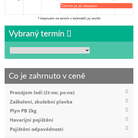
Termín je již obsazen
* klepnutím na termín v kalendáři jej zvolíte
Vybraný termín
Co je zahrnuto v ceně
Pronájem lodi (čt-ne; po-ne)
Zaškolení, zkušební plavba
Plyn PB 2kg
Havarijní pojištění
Pojištění odpovědnosti