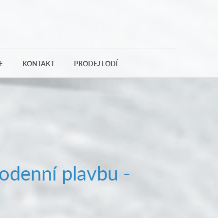
E
KONTAKT
PRODEJ LODÍ
odenní plavbu -