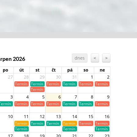
Srpen 2026
dnes
<
>
po
út
st
čt
pá
so
ne
27
28
29
30
31
1
2
Termín je již obsazen
Termín je volný
Termín je již obsazen
Termín je volný
Termín je již obsazen
Termín je již obsazen
Termín je již obsazen
3
4
5
6
7
8
9
Termín je volný
Termín je již obsazen
Termín je již obsazen
Termín je již obsazen
Termín je volný
Termín je volný
Termín je již obsazen
10
11
12
13
14
15
16
Termín je již rezervován
Termín je volný
Termín je volný
Termín je již rezervován
Termín je již obsazen
Termín je již obsazen
Termín je volný
Termín je volný
Termín je volný
17
18
19
20
21
22
23