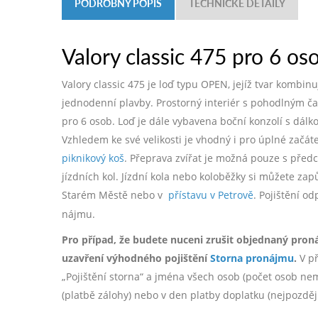
PODROBNÝ POPIS
TECHNICKÉ DETAILY
Valory classic 475 pro 6 os
Valory classic 475 je loď typu OPEN, jejíž tvar kombi
jednodenní plavby. Prostorný interiér s pohodlným č
pro 6 osob. Loď je dále vybavena boční konzolí s dál
Vzhledem ke své velikosti je vhodný i pro úplné začá
piknikový koš
. Přeprava zvířat je možná pouze s pře
jízdních kol. Jízdní kola nebo koloběžky si můžete zap
Starém Městě nebo v
přístavu v Petrově
. Pojištění o
nájmu.
Pro případ, že budete nuceni zrušit objednaný pron
uzavření výhodného pojištění
Storna pronájmu
.
V př
„Pojištění storna“ a jména všech osob (počet osob nemá 
(platbě zálohy) nebo v den platby doplatku (nejpozdě