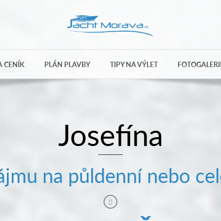
 CENÍK
PLÁN PLAVBY
TIPY NA VÝLET
FOTOGALERI
Josefína
jmu na půldenní nebo cel