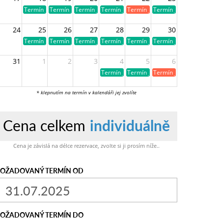
Termín je volný
Termín je volný
Termín je volný
Termín je volný
Termín je již obsazen
Termín je volný
24
25
26
27
28
29
30
Termín je volný
Termín je volný
Termín je volný
Termín je volný
Termín je volný
Termín je volný
31
1
2
3
4
5
6
Termín je volný
Termín je volný
Termín je již obsazen
* klepnutím na termín v kalendáři jej zvolíte
Cena celkem
individuálně
Cena je závislá na délce rezervace, zvolte si ji prosím níže..
OŽADOVANÝ TERMÍN OD
OŽADOVANÝ TERMÍN DO