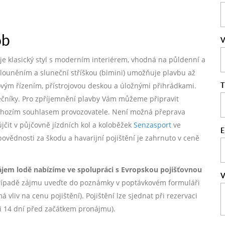
ob
V
nuje klasický styl s moderním interiérem, vhodná na půldenní a
alouněním a sluneční stříškou (bimini) umožňuje plavbu až
T
kovým řízením, přístrojovou deskou a úložnými přihrádkami.
tečníky. Pro zpříjemnění plavby Vám můžeme připravit
dchozím souhlasem provozovatele. Není možná přeprava
ůjčit v půjčovně jízdních kol a koloběžek
Senzasport
ve
E
dpovědnosti za škodu a havarijní pojištění je zahrnuto v ceně
ájem lodě nabízíme ve spolupráci s Evropskou pojišťovnou
V
ípadě zájmu uveďte do poznámky v poptávkovém formuláři
vliv na cenu pojištění). Pojištění lze sjednat při rezervaci
ji 14 dní před začátkem pronájmu).