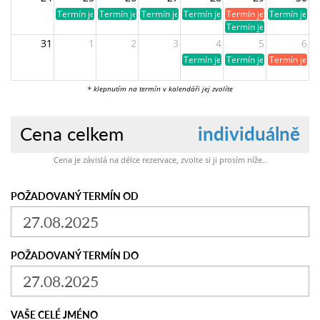
Termín je volný
Termín je volný
Termín je volný
Termín je volný
Termín je již obsazen
Termín je vo
Termín je volný
31
1
2
3
4
5
6
Termín je volný
Termín je volný
Termín je ji
* klepnutím na termín v kalendáři jej zvolíte
Cena celkem
individuálně
Cena je závislá na délce rezervace, zvolte si ji prosím níže..
POŽADOVANÝ TERMÍN OD
POŽADOVANÝ TERMÍN DO
VAŠE CELÉ JMÉNO