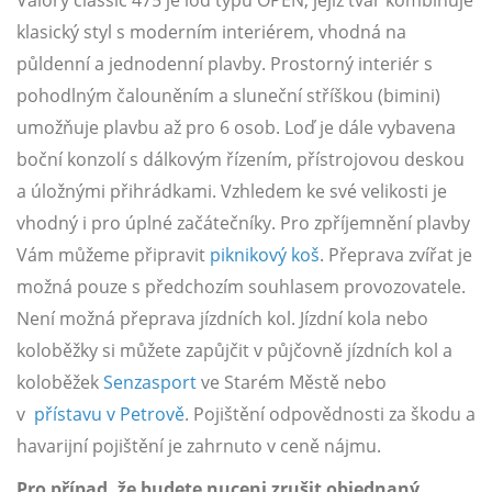
klasický styl s moderním interiérem, vhodná na
půldenní a jednodenní plavby. Prostorný interiér s
pohodlným čalouněním a sluneční stříškou (bimini)
umožňuje plavbu až pro 6 osob. Loď je dále vybavena
boční konzolí s dálkovým řízením, přístrojovou deskou
a úložnými přihrádkami. Vzhledem ke své velikosti je
vhodný i pro úplné začátečníky. Pro zpříjemnění plavby
Vám můžeme připravit
piknikový koš
. Přeprava zvířat je
možná pouze s předchozím souhlasem provozovatele.
Není možná přeprava jízdních kol. Jízdní kola nebo
koloběžky si můžete zapůjčit v půjčovně jízdních kol a
koloběžek
Senzasport
ve Starém Městě nebo
v
přístavu v Petrově
. Pojištění odpovědnosti za škodu a
havarijní pojištění je zahrnuto v ceně nájmu.
Pro případ, že budete nuceni zrušit objednaný