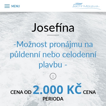
Zobrazit
menu
Josefína
Úvodní strana
Pronájem a ceník
-Možnost pronájmu na
Plán plavby
půldenní nebo celodenní
Tipy na výlet
plavbu -
Fotogalerie
Kontakt
2.000 KČ
PRODEJ LODÍ
CENA OD
CENA
PERIODA