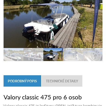
PODROBNÝ POPIS
TECHNICKÉ DETAILY
Valory classic 475 pro 6 osob
Valory classic 475 je loď typu OPEN, jejíž tvar kombinuje