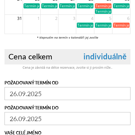
Termín je volný
Termín je volný
Termín je volný
Termín je volný
Termín je již obsazen
Termín je vo
Termín je volný
31
1
2
3
4
5
6
Termín je volný
Termín je volný
Termín je ji
* klepnutím na termín v kalendáři jej zvolíte
Cena celkem
individuálně
Cena je závislá na délce rezervace, zvolte si ji prosím níže..
POŽADOVANÝ TERMÍN OD
POŽADOVANÝ TERMÍN DO
VAŠE CELÉ JMÉNO