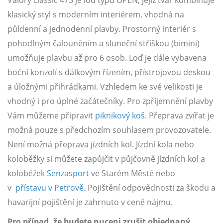
klasický styl s moderním interiérem, vhodná na
půldenní a jednodenní plavby. Prostorný interiér s
pohodlným čalouněním a sluneční stříškou (bimini)
umožňuje plavbu až pro 6 osob. Loď je dále vybavena
boční konzolí s dálkovým řízením, přístrojovou deskou
a úložnými přihrádkami. Vzhledem ke své velikosti je
vhodný i pro úplné začátečníky. Pro zpříjemnění plavby
Vám můžeme připravit
piknikový koš
. Přeprava zvířat je
možná pouze s předchozím souhlasem provozovatele.
Není možná přeprava jízdních kol. Jízdní kola nebo
koloběžky si můžete zapůjčit v půjčovně jízdních kol a
koloběžek
Senzasport
ve Starém Městě nebo
v
přístavu v Petrově
. Pojištění odpovědnosti za škodu a
havarijní pojištění je zahrnuto v ceně nájmu.
Pro případ, že budete nuceni zrušit objednaný