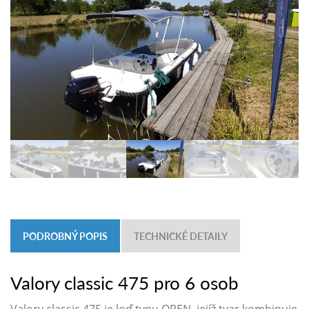
PODROBNÝ POPIS
TECHNICKÉ DETAILY
Valory classic 475 pro 6 osob
Valory classic 475 je loď typu OPEN, jejíž tvar kombinuje