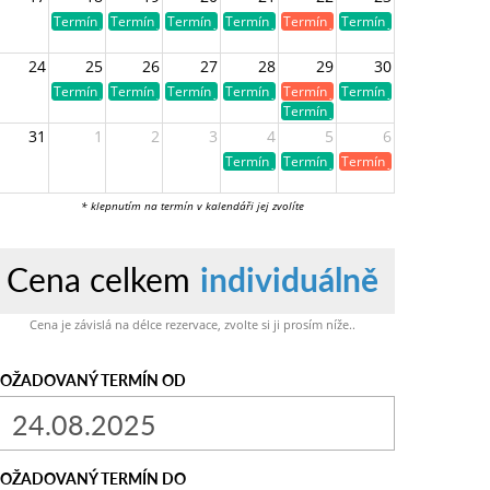
Termín je volný
Termín je volný
Termín je volný
Termín je volný
Termín je již obsazen
Termín je volný
24
25
26
27
28
29
30
Termín je volný
Termín je volný
Termín je volný
Termín je volný
Termín je již obsazen
Termín je volný
Termín je volný
31
1
2
3
4
5
6
Termín je volný
Termín je volný
Termín je již obsazen
* klepnutím na termín v kalendáři jej zvolíte
Cena celkem
individuálně
Cena je závislá na délce rezervace, zvolte si ji prosím níže..
OŽADOVANÝ TERMÍN OD
OŽADOVANÝ TERMÍN DO