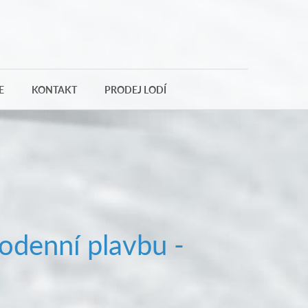
E
KONTAKT
PRODEJ LODÍ
odenní plavbu -