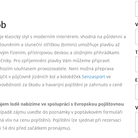
ob
V
nuje klasický styl s moderním interiérem, vhodná na půldenní a
alouněním a sluneční stříškou (bimini) umožňuje plavbu až
T
kovým řízením, přístrojovou deskou a úložnými přihrádkami.
tečníky. Pro zpříjemnění plavby Vám můžeme připravit
dchozím souhlasem provozovatele. Není možná přeprava
ůjčit v půjčovně jízdních kol a koloběžek
Senzasport
ve
E
dpovědnosti za škodu a havarijní pojištění je zahrnuto v ceně
ájem lodě nabízíme ve spolupráci s Evropskou pojišťovnou
V
ípadě zájmu uveďte do poznámky v poptávkovém formuláři
vliv na cenu pojištění). Pojištění lze sjednat při rezervaci
ji 14 dní před začátkem pronájmu).