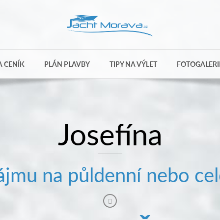
 CENÍK
PLÁN PLAVBY
TIPY NA VÝLET
FOTOGALERI
Josefína
jmu na půldenní nebo cel