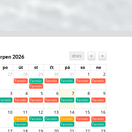
Srpen 2026
dnes
<
>
po
út
st
čt
pá
so
ne
27
28
29
30
31
1
2
Termín je již obsazen
Termín je volný
Termín je již obsazen
Termín je volný
Termín je již obsazen
Termín je již obsazen
Termín je již obsazen
3
4
5
6
7
8
9
Termín je volný
Termín je již obsazen
Termín je již obsazen
Termín je již obsazen
Termín je volný
Termín je volný
Termín je již obsazen
10
11
12
13
14
15
16
Termín je již rezervován
Termín je volný
Termín je volný
Termín je již rezervován
Termín je již obsazen
Termín je již obsazen
Termín je volný
Termín je volný
Termín je volný
17
18
19
20
21
22
23