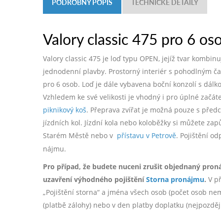
PODROBNÝ POPIS
TECHNICKÉ DETAILY
Valory classic 475 pro 6 os
Valory classic 475 je loď typu OPEN, jejíž tvar kombi
jednodenní plavby. Prostorný interiér s pohodlným č
pro 6 osob. Loď je dále vybavena boční konzolí s dál
Vzhledem ke své velikosti je vhodný i pro úplné začá
piknikový koš
. Přeprava zvířat je možná pouze s pře
jízdních kol. Jízdní kola nebo koloběžky si můžete zap
Starém Městě nebo v
přístavu v Petrově
. Pojištění o
nájmu.
Pro případ, že budete nuceni zrušit objednaný pron
uzavření výhodného pojištění
Storna pronájmu
.
V př
„Pojištění storna“ a jména všech osob (počet osob nemá 
(platbě zálohy) nebo v den platby doplatku (nejpozdě