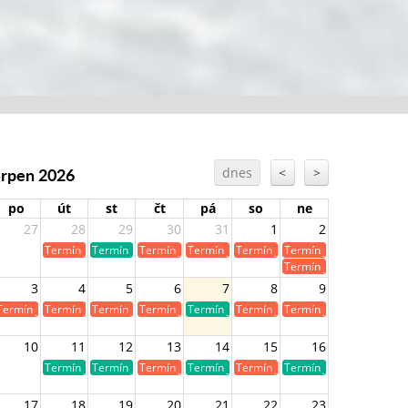
Srpen 2026
dnes
<
>
po
út
st
čt
pá
so
ne
27
28
29
30
31
1
2
Termín je již obsazen
Termín je volný
Termín je již obsazen
Termín je již obsazen
Termín je již obsazen
Termín je již obsazen
Termín je již obsazen
3
4
5
6
7
8
9
Termín je již obsazen
Termín je již obsazen
Termín je již obsazen
Termín je již obsazen
Termín je volný
Termín je již obsazen
Termín je již obsazen
10
11
12
13
14
15
16
Termín je volný
Termín je volný
Termín je již obsazen
Termín je volný
Termín je již obsazen
Termín je volný
17
18
19
20
21
22
23