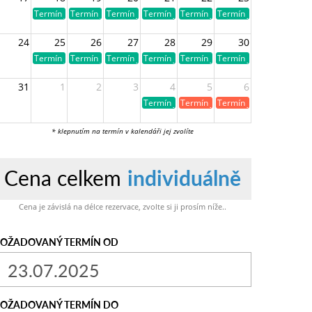
Termín je volný
Termín je volný
Termín je volný
Termín je volný
Termín je volný
Termín je volný
24
25
26
27
28
29
30
Termín je volný
Termín je volný
Termín je volný
Termín je volný
Termín je volný
Termín je volný
31
1
2
3
4
5
6
Termín je volný
Termín je již obsazen
Termín je již obsazen
* klepnutím na termín v kalendáři jej zvolíte
Cena celkem
individuálně
Cena je závislá na délce rezervace, zvolte si ji prosím níže..
OŽADOVANÝ TERMÍN OD
OŽADOVANÝ TERMÍN DO