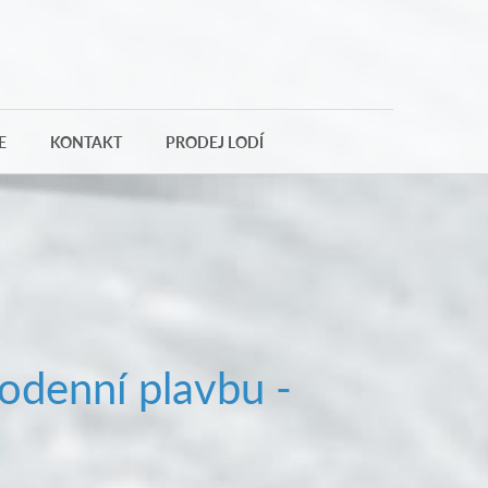
E
KONTAKT
PRODEJ LODÍ
odenní plavbu -