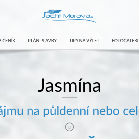
 CENÍK
PLÁN PLAVBY
TIPY NA VÝLET
FOTOGALERI
Jasmína
jmu na půldenní nebo cel