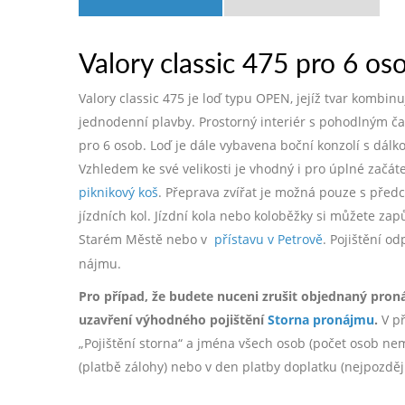
Valory classic 475 pro 6 os
Valory classic 475 je loď typu OPEN, jejíž tvar kombi
jednodenní plavby. Prostorný interiér s pohodlným č
pro 6 osob. Loď je dále vybavena boční konzolí s dál
Vzhledem ke své velikosti je vhodný i pro úplné začá
piknikový koš
. Přeprava zvířat je možná pouze s pře
jízdních kol. Jízdní kola nebo koloběžky si můžete zap
Starém Městě nebo v
přístavu v Petrově
. Pojištění o
nájmu.
Pro případ, že budete nuceni zrušit objednaný pron
uzavření výhodného pojištění
Storna pronájmu
.
V př
„Pojištění storna“ a jména všech osob (počet osob nemá 
(platbě zálohy) nebo v den platby doplatku (nejpozdě