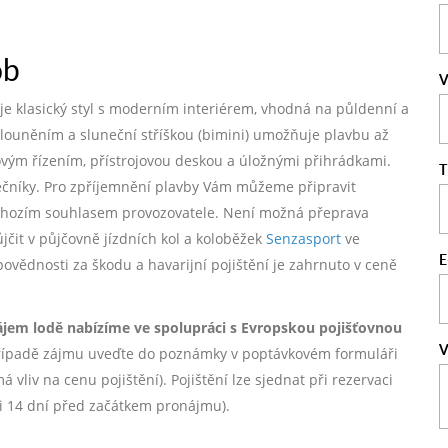
ob
V
nuje klasický styl s moderním interiérem, vhodná na půldenní a
alouněním a sluneční stříškou (bimini) umožňuje plavbu až
kovým řízením, přístrojovou deskou a úložnými přihrádkami.
T
tečníky. Pro zpříjemnění plavby Vám můžeme připravit
dchozím souhlasem provozovatele. Není možná přeprava
ůjčit v půjčovně jízdních kol a koloběžek
Senzasport
ve
E
dpovědnosti za škodu a havarijní pojištění je zahrnuto v ceně
ájem lodě nabízíme ve spolupráci s Evropskou pojišťovnou
V
ípadě zájmu uveďte do poznámky v poptávkovém formuláři
vliv na cenu pojištění). Pojištění lze sjednat při rezervaci
ji 14 dní před začátkem pronájmu).