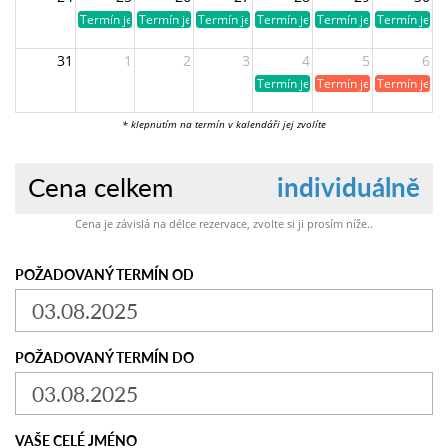
Termín je volný
Termín je volný
Termín je volný
Termín je volný
Termín je volný
Termín je vo
31
1
2
3
4
5
6
Termín je volný
Termín je již obsazen
Termín je ji
* klepnutím na termín v kalendáři jej zvolíte
Cena celkem
individuálně
Cena je závislá na délce rezervace, zvolte si ji prosím níže..
POŽADOVANÝ TERMÍN OD
POŽADOVANÝ TERMÍN DO
VAŠE CELÉ JMÉNO