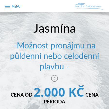
Zobrazit
menu
Jasmína
Úvodní strana
Pronájem a ceník
-Možnost pronájmu na
Plán plavby
půldenní nebo celodenní
Tipy na výlet
plavbu -
Fotogalerie
Kontakt
2.000 KČ
PRODEJ LODÍ
CENA OD
CENA
PERIODA