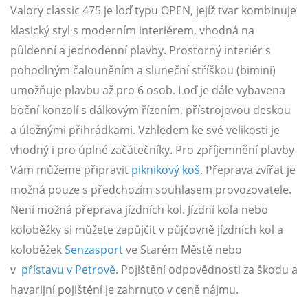
Valory classic 475 je loď typu OPEN, jejíž tvar kombinuje
klasický styl s moderním interiérem, vhodná na
půldenní a jednodenní plavby. Prostorný interiér s
pohodlným čalouněním a sluneční stříškou (bimini)
umožňuje plavbu až pro 6 osob. Loď je dále vybavena
boční konzolí s dálkovým řízením, přístrojovou deskou
a úložnými přihrádkami. Vzhledem ke své velikosti je
vhodný i pro úplné začátečníky. Pro zpříjemnění plavby
Vám můžeme připravit
piknikový koš
. Přeprava zvířat je
možná pouze s předchozím souhlasem provozovatele.
Není možná přeprava jízdních kol. Jízdní kola nebo
koloběžky si můžete zapůjčit v půjčovně jízdních kol a
koloběžek
Senzasport
ve Starém Městě nebo
v
přístavu v Petrově
. Pojištění odpovědnosti za škodu a
havarijní pojištění je zahrnuto v ceně nájmu.