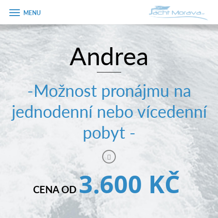
Zobrazit
menu
Andrea
Úvodní strana
Pronájem a ceník
-Možnost pronájmu na
Plán plavby
jednodenní nebo vícedenní
Tipy na výlet
pobyt -
Fotogalerie
Kontakt
3.600 KČ
PRODEJ LODÍ
CENA OD