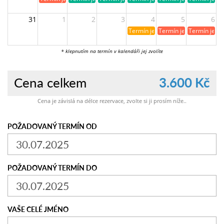
31
1
2
3
4
5
6
Termín je již rezervován
Termín je již obsazen
Termín je ji
* klepnutím na termín v kalendáři jej zvolíte
Cena celkem
3.600 Kč
Cena je závislá na délce rezervace, zvolte si ji prosím níže..
POŽADOVANÝ TERMÍN OD
POŽADOVANÝ TERMÍN DO
VAŠE CELÉ JMÉNO