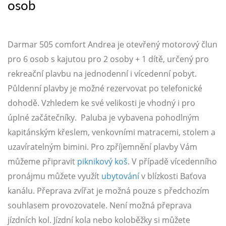
osob
Darmar 505 comfort Andrea je otevřený motorový člun
pro 6 osob s kajutou pro 2 osoby + 1 dítě, určený pro
rekreační plavbu na jednodenní i vícedenní pobyt.
Půldenní plavby je možné rezervovat po telefonické
dohodě. Vzhledem ke své velikosti je vhodný i pro
úplné začátečníky. Paluba je vybavena pohodlným
kapitánským křeslem, venkovními matracemi, stolem a
uzavíratelným bimini. Pro zpříjemnění plavby Vám
můžeme připravit
piknikový koš
. V případě vícedenního
pronájmu můžete využít
ubytování
v blízkosti Baťova
kanálu. Přeprava zvířat je možná pouze s předchozím
souhlasem provozovatele. Není možná přeprava
jízdních kol. Jízdní kola nebo koloběžky si můžete