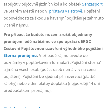
zapůjčit v půjčovně jízdních kol a koloběžek
Senzasport
ve Starém Městě nebo v
přístavu v Petrově
. Pojištění
odpovědnosti za škodu a havarijní pojištění je zahrnuto
v ceně nájmu.
Pro případ, že budete nuceni zrušit objednaný
pronájem lodě nabízíme ve spolupráci s ERGO
Cestovní Pojišťovnou uzavření výhodného pojištění
Storna pronájmu
.
V případě zájmu uveďte do
poznámky v poptávkovém formuláři „Pojištění storna“
a jména všech osob (počet osob nemá vliv na cenu
pojištění). Pojištění lze sjednat při rezervaci (platbě
zálohy) nebo v den platby doplatku (nejpozději 14 dní
před začátkem pronájmu).