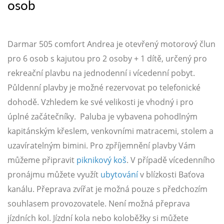
osob
Darmar 505 comfort Andrea je otevřený motorový člun
pro 6 osob s kajutou pro 2 osoby + 1 dítě, určený pro
rekreační plavbu na jednodenní i vícedenní pobyt.
Půldenní plavby je možné rezervovat po telefonické
dohodě. Vzhledem ke své velikosti je vhodný i pro
úplné začátečníky. Paluba je vybavena pohodlným
kapitánským křeslem, venkovními matracemi, stolem a
uzavíratelným bimini. Pro zpříjemnění plavby Vám
můžeme připravit
piknikový koš
. V případě vícedenního
pronájmu můžete využít
ubytování
v blízkosti Baťova
kanálu. Přeprava zvířat je možná pouze s předchozím
souhlasem provozovatele. Není možná přeprava
jízdních kol. Jízdní kola nebo koloběžky si můžete