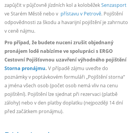
zapůjčit v půjčovně jízdních kol a koloběžek
Senzasport
ve Starém Městě nebo v
přístavu v Petrově
. Pojištění
odpovědnosti za škodu a havarijní pojištění je zahrnuto
v ceně nájmu.
Pro případ, že budete nuceni zrušit objednaný
pronájem lodě nabízíme ve spolupráci s ERGO
Cestovní Pojišťovnou uzavření výhodného pojištění
Storna pronájmu
.
V případě zájmu uveďte do
poznámky v poptávkovém formuláři „Pojištění storna“
a jména všech osob (počet osob nemá vliv na cenu
pojištění). Pojištění lze sjednat při rezervaci (platbě
zálohy) nebo v den platby doplatku (nejpozději 14 dní
před začátkem pronájmu).