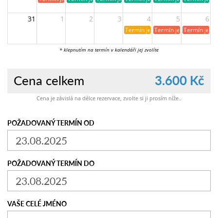
31
1
2
3
4
5
6
Termín je již rezervován
Termín je již obsazen
Termín je ji
* klepnutím na termín v kalendáři jej zvolíte
Cena celkem
3.600 Kč
Cena je závislá na délce rezervace, zvolte si ji prosím níže..
POŽADOVANÝ TERMÍN OD
POŽADOVANÝ TERMÍN DO
VAŠE CELÉ JMÉNO