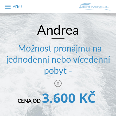
Zobrazit
menu
Andrea
Úvodní strana
Pronájem a ceník
-Možnost pronájmu na
Plán plavby
jednodenní nebo vícedenní
Tipy na výlet
pobyt -
Fotogalerie
Kontakt
3.600 KČ
PRODEJ LODÍ
CENA OD