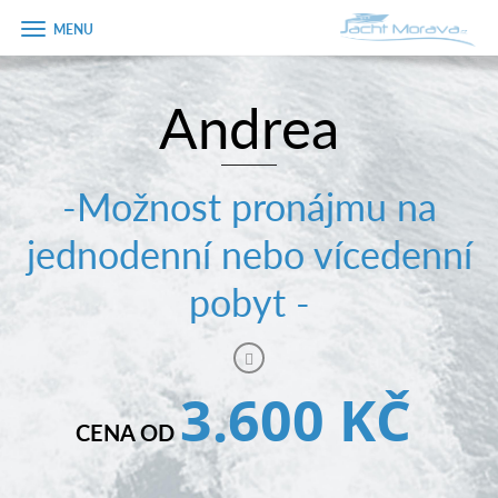
Zobrazit
menu
Andrea
Úvodní strana
Pronájem a ceník
-Možnost pronájmu na
Plán plavby
jednodenní nebo vícedenní
Tipy na výlet
pobyt -
Fotogalerie
Kontakt
3.600 KČ
PRODEJ LODÍ
CENA OD