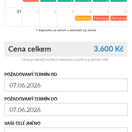
31
1
2
3
4
5
6
Termín je již rezervován
Termín je již obsazen
Termín je ji
* klepnutím na termín v kalendáři jej zvolíte
Cena celkem
3.600 Kč
Cena je závislá na délce rezervace, zvolte si ji prosím níže..
POŽADOVANÝ TERMÍN OD
POŽADOVANÝ TERMÍN DO
VAŠE CELÉ JMÉNO