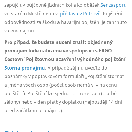
zapůjčit v půjčovně jízdních kol a koloběžek
Senzasport
ve Starém Městě nebo v
přístavu v Petrově
. Pojištění
odpovědnosti za škodu a havarijní pojištění je zahrnuto
v ceně nájmu.
Pro případ, že budete nuceni zrušit objednaný
pronájem lodě nabízíme ve spolupráci s ERGO
Cestovní Pojišťovnou uzavření výhodného pojištění
Storna pronájmu
.
V případě zájmu uveďte do
poznámky v poptávkovém formuláři „Pojištění storna“
a jména všech osob (počet osob nemá vliv na cenu
pojištění). Pojištění lze sjednat při rezervaci (platbě
zálohy) nebo v den platby doplatku (nejpozději 14 dní
před začátkem pronájmu).