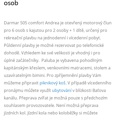
osob
Darmar 505 comfort Andrea je otevřený motorový člun
pro 6 osob s kajutou pro 2 osoby + 1 dítě, určený pro
rekreační plavbu na jednodenní i vícedenní pobyt.
Půldenní plavby je možné rezervovat po telefonické
dohodě. Vzhledem ke své velikosti je vhodný i pro
úplné začátečníky. Paluba je vybavena pohodlným
kapitánským křeslem, venkovními matracemi, stolem a
uzavíratelným bimini. Pro zpříjemnění plavby Vám
můžeme připravit
piknikový koš
. V případě vícedenního
pronájmu můžete využít
ubytování
v blízkosti Baťova
kanálu. Přeprava zvířat je možná pouze s předchozím
souhlasem provozovatele. Není možná přeprava
jízdních kol. Jízdní kola nebo koloběžky si můžete