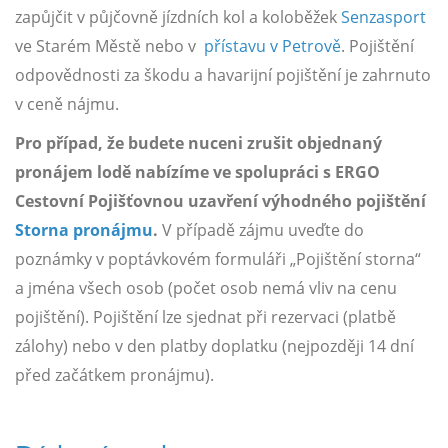
zapůjčit v půjčovně jízdních kol a koloběžek
Senzasport
ve Starém Městě nebo v
přístavu v Petrově
. Pojištění
odpovědnosti za škodu a havarijní pojištění je zahrnuto
v ceně nájmu.
Pro případ, že budete nuceni zrušit objednaný
pronájem lodě nabízíme ve spolupráci s ERGO
Cestovní Pojišťovnou uzavření výhodného pojištění
Storna pronájmu
.
V případě zájmu uveďte do
poznámky v poptávkovém formuláři „Pojištění storna“
a jména všech osob (počet osob nemá vliv na cenu
pojištění). Pojištění lze sjednat při rezervaci (platbě
zálohy) nebo v den platby doplatku (nejpozději 14 dní
před začátkem pronájmu).