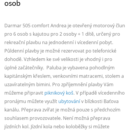
osob
Darmar 505 comfort Andrea je otevřený motorový člun
pro 6 osob s kajutou pro 2 osoby + 1 dítě, určený pro
rekreační plavbu na jednodenní i vícedenní pobyt.
Půldenní plavby je možné rezervovat po telefonické
dohodě. Vzhledem ke své velikosti je vhodný i pro
úplné začátečníky. Paluba je vybavena pohodlným
kapitánským křeslem, venkovními matracemi, stolem a
uzavíratelným bimini. Pro zpříjemnění plavby Vám
můžeme připravit
piknikový koš
. V případě vícedenního
pronájmu můžete využít
ubytování
v blízkosti Baťova
kanálu. Přeprava zvířat je možná pouze s předchozím
souhlasem provozovatele. Není možná přeprava
jízdních kol. Jízdní kola nebo koloběžky si můžete