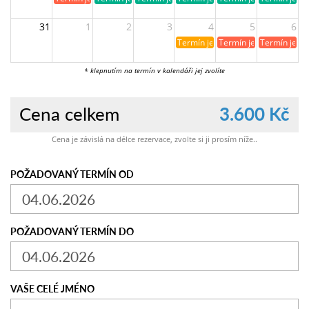
31
1
2
3
4
5
6
Termín je již rezervován
Termín je již obsazen
Termín je ji
* klepnutím na termín v kalendáři jej zvolíte
Cena celkem
3.600 Kč
Cena je závislá na délce rezervace, zvolte si ji prosím níže..
POŽADOVANÝ TERMÍN OD
POŽADOVANÝ TERMÍN DO
VAŠE CELÉ JMÉNO