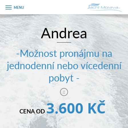
Zobrazit
menu
Andrea
Úvodní strana
Pronájem a ceník
-Možnost pronájmu na
Plán plavby
jednodenní nebo vícedenní
Tipy na výlet
pobyt -
Fotogalerie
Kontakt
3.600 KČ
PRODEJ LODÍ
CENA OD