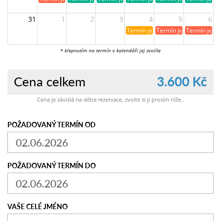
31
1
2
3
4
5
6
Termín je již rezervován
Termín je již obsazen
Termín je ji
* klepnutím na termín v kalendáři jej zvolíte
Cena celkem
3.600 Kč
Cena je závislá na délce rezervace, zvolte si ji prosím níže..
POŽADOVANÝ TERMÍN OD
POŽADOVANÝ TERMÍN DO
VAŠE CELÉ JMÉNO