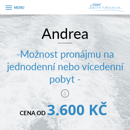
Zobrazit
menu
Andrea
Úvodní strana
Pronájem a ceník
-Možnost pronájmu na
Plán plavby
jednodenní nebo vícedenní
Tipy na výlet
pobyt -
Fotogalerie
Kontakt
3.600 KČ
PRODEJ LODÍ
CENA OD