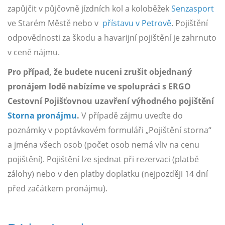
zapůjčit v půjčovně jízdních kol a koloběžek
Senzasport
ve Starém Městě nebo v
přístavu v Petrově
. Pojištění
odpovědnosti za škodu a havarijní pojištění je zahrnuto
v ceně nájmu.
Pro případ, že budete nuceni zrušit objednaný
pronájem lodě nabízíme ve spolupráci s ERGO
Cestovní Pojišťovnou uzavření výhodného pojištění
Storna pronájmu
.
V případě zájmu uveďte do
poznámky v poptávkovém formuláři „Pojištění storna“
a jména všech osob (počet osob nemá vliv na cenu
pojištění). Pojištění lze sjednat při rezervaci (platbě
zálohy) nebo v den platby doplatku (nejpozději 14 dní
před začátkem pronájmu).