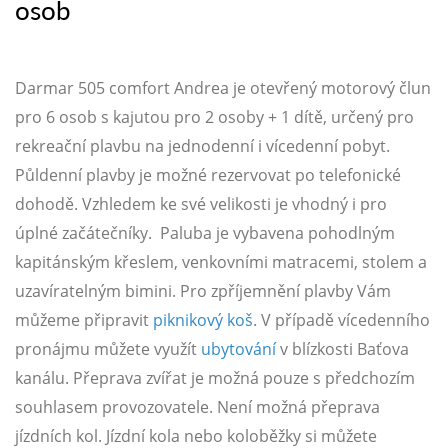
osob
Darmar 505 comfort Andrea je otevřený motorový člun
pro 6 osob s kajutou pro 2 osoby + 1 dítě, určený pro
rekreační plavbu na jednodenní i vícedenní pobyt.
Půldenní plavby je možné rezervovat po telefonické
dohodě. Vzhledem ke své velikosti je vhodný i pro
úplné začátečníky. Paluba je vybavena pohodlným
kapitánským křeslem, venkovními matracemi, stolem a
uzavíratelným bimini. Pro zpříjemnění plavby Vám
můžeme připravit
piknikový koš
. V případě vícedenního
pronájmu můžete využít
ubytování
v blízkosti Baťova
kanálu. Přeprava zvířat je možná pouze s předchozím
souhlasem provozovatele. Není možná přeprava
jízdních kol. Jízdní kola nebo koloběžky si můžete