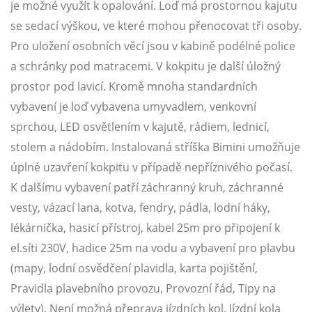
je možné využít k opalování. Loď má prostornou kajutu
se sedací výškou, ve které mohou přenocovat tři osoby.
Pro uložení osobních věcí jsou v kabině podélné police
a schránky pod matracemi. V kokpitu je další úložný
prostor pod lavicí. Kromě mnoha standardních
vybavení je loď vybavena umyvadlem, venkovní
sprchou, LED osvětlením v kajutě, rádiem, lednicí,
stolem a nádobím. Instalovaná stříška Bimini umožňuje
úplné uzavření kokpitu v případě nepříznivého počasí.
K dalšímu vybavení patří záchranný kruh, záchranné
vesty, vázací lana, kotva, fendry, pádla, lodní háky,
lékárnička, hasicí přístroj, kabel 25m pro připojení k
el.síti 230V, hadice 25m na vodu a vybavení pro plavbu
(mapy, lodní osvědčení plavidla, karta pojištění,
Pravidla plavebního provozu, Provozní řád, Tipy na
výlety). Není možná přeprava jízdních kol. Jízdní kola