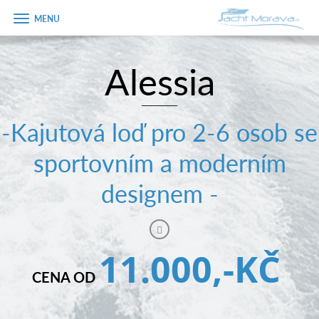
Zobrazit
menu
Alessia
Úvodní strana
Pronájem a ceník
-Kajutová loď pro 2-6 osob se
Plán plavby
sportovním a moderním
Tipy na výlet
designem -
Fotogalerie
Kontakt
11.000,-KČ
PRODEJ LODÍ
CENA OD