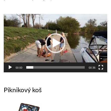
Video
přehrávač
00:00
00:36
Piknikový koš