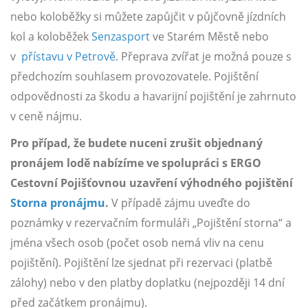
nebo koloběžky si můžete zapůjčit v půjčovně jízdních
kol a koloběžek
Senzasport
ve Starém Městě nebo
v
přístavu v Petrově
. Přeprava zvířat je možná pouze s
předchozím souhlasem provozovatele. Pojištění
odpovědnosti za škodu a havarijní pojištění je zahrnuto
v ceně nájmu.
Pro případ, že budete nuceni zrušit objednaný
pronájem lodě nabízíme ve spolupráci s ERGO
Cestovní Pojišťovnou uzavření výhodného pojištění
Storna pronájmu
.
V případě zájmu uveďte do
poznámky v rezervačním formuláři „Pojištění storna“ a
jména všech osob (počet osob nemá vliv na cenu
pojištění). Pojištění lze sjednat při rezervaci (platbě
zálohy) nebo v den platby doplatku (nejpozději 14 dní
před začátkem pronájmu).