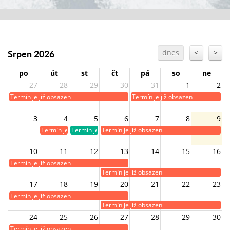
Srpen 2026
dnes
<
>
po
út
st
čt
pá
so
ne
27
28
29
30
31
1
2
Termín je již obsazen
Termín je již obsazen
3
4
5
6
7
8
9
Termín je již obsazen
Termín je volný
Termín je již obsazen
10
11
12
13
14
15
16
Termín je již obsazen
Termín je již obsazen
17
18
19
20
21
22
23
Termín je již obsazen
Termín je již obsazen
24
25
26
27
28
29
30
Termín je již obsazen