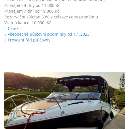
Pronájem 4 dny od 11.000 Kč
Pronájem 7 dní od 19.000 Kč
Rezervační záloha: 50% z celkové ceny pronájmu
Vratná kauce: 10.000,-Kč
Ceník
Všeobecné půjčovní podmínky od 1.1.2023
Provozní řád půjčovny