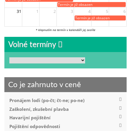
Termín je již obsazen
31
1
2
3
4
5
6
Termín je již obsazen
* klepnutím na termín v kalendáři jej zvolíte
Volné termíny
Co je zahrnuto v ceně
Pronájem lodi (po-čt; čt-ne; po-ne)
Zaškolení, zkušební plavba
Havarijní pojištění
Pojištění odpovědnosti