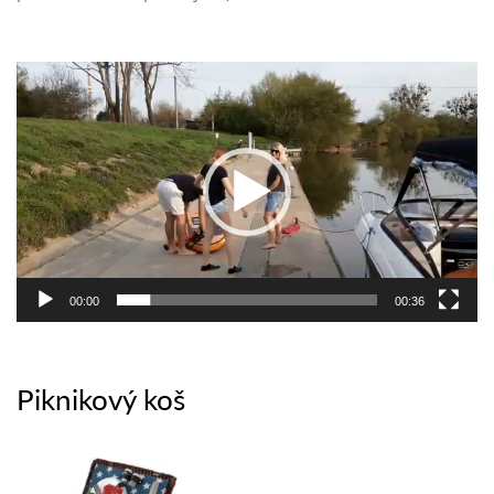
Video
přehrávač
00:00
00:36
Piknikový koš