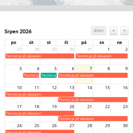
Srpen 2026
dnes
<
>
po
út
st
čt
pá
so
ne
27
28
29
30
31
1
2
Termín je již obsazen
Termín je již obsazen
3
4
5
6
7
8
9
Termín je již obsazen
Termín je volný
Termín je již obsazen
10
11
12
13
14
15
16
Termín je již obsazen
Termín je již obsazen
17
18
19
20
21
22
23
Termín je již obsazen
Termín je již obsazen
24
25
26
27
28
29
30
Termín je již obsazen