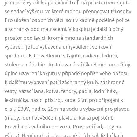
je možné využít k opalování. Loď má prostornou kajutu
se sedací výškou, ve které mohou přenocovat tři osoby.
Pro uložení osobních věcí jsou v kabině podélné police
a schránky pod matracemi. V kokpitu je další úložný
prostor pod lavicí. Kromě mnoha standardních
vybavení je loď vybavena umyvadlem, venkovní
sprchou, LED osvětlením v kajutě, rádiem, lednicí,
stolem a nádobím. Instalovaná stříška Bimini umožňuje
úplné uzavření kokpitu v případě nepříznivého počasí.
K dalšímu vybavení patří záchranný kruh, záchranné
vesty, vázací lana, kotva, fendry, pádla, lodní háky,
lékárnička, hasicí přístroj, kabel 25m pro připojení k
el.síti 230V, hadice 25m na vodu a vybavení pro plavbu
(mapy, lodní osvědčení plavidla, karta pojištění,
Pravidla plavebního provozu, Provozní řád, Tipy na
výlety). Není možná přeprava jízdních kol. Jízdní kola