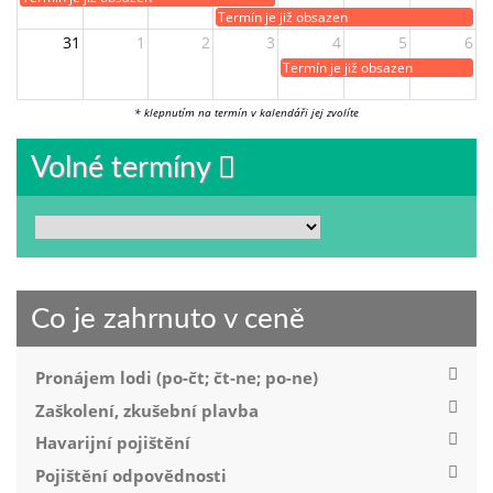
Termín je již obsazen
31
1
2
3
4
5
6
Termín je již obsazen
* klepnutím na termín v kalendáři jej zvolíte
Volné termíny
Co je zahrnuto v ceně
Pronájem lodi (po-čt; čt-ne; po-ne)
Zaškolení, zkušební plavba
Havarijní pojištění
Pojištění odpovědnosti