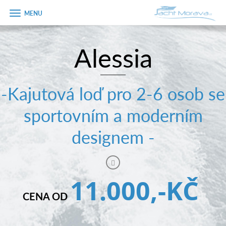
Zobrazit
menu
Alessia
Úvodní strana
Pronájem a ceník
-Kajutová loď pro 2-6 osob se
Plán plavby
sportovním a moderním
Tipy na výlet
designem -
Fotogalerie
Kontakt
11.000,-KČ
PRODEJ LODÍ
CENA OD