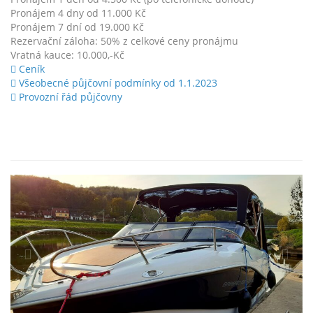
Pronájem 4 dny od 11.000 Kč
Pronájem 7 dní od 19.000 Kč
Rezervační záloha: 50% z celkové ceny pronájmu
Vratná kauce: 10.000,-Kč
Ceník
Všeobecné půjčovní podmínky od 1.1.2023
Provozní řád půjčovny