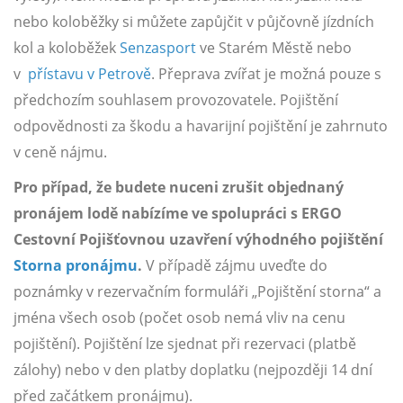
nebo koloběžky si můžete zapůjčit v půjčovně jízdních
kol a koloběžek
Senzasport
ve Starém Městě nebo
v
přístavu v Petrově
. Přeprava zvířat je možná pouze s
předchozím souhlasem provozovatele. Pojištění
odpovědnosti za škodu a havarijní pojištění je zahrnuto
v ceně nájmu.
Pro případ, že budete nuceni zrušit objednaný
pronájem lodě nabízíme ve spolupráci s ERGO
Cestovní Pojišťovnou uzavření výhodného pojištění
Storna pronájmu
.
V případě zájmu uveďte do
poznámky v rezervačním formuláři „Pojištění storna“ a
jména všech osob (počet osob nemá vliv na cenu
pojištění). Pojištění lze sjednat při rezervaci (platbě
zálohy) nebo v den platby doplatku (nejpozději 14 dní
před začátkem pronájmu).