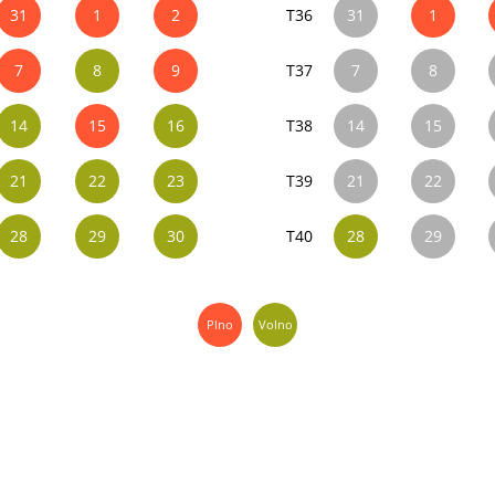
31
1
2
T36
31
1
7
8
9
T37
7
8
14
15
16
T38
14
15
21
22
23
T39
21
22
28
29
30
T40
28
29
Plno
Volno