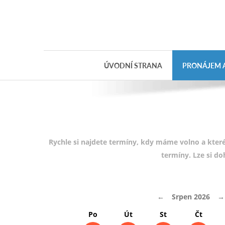
Objednávka
dárkového
poukazu
ÚVODNÍ STRANA
PRONÁJEM A
Jméno
Telefon
E-mail
Rychle si najdete termíny, kdy máme volno a které
termíny. Lze si d
Varianta
←
Srpen 2026
→
Poznámka
Po
Út
St
Čt