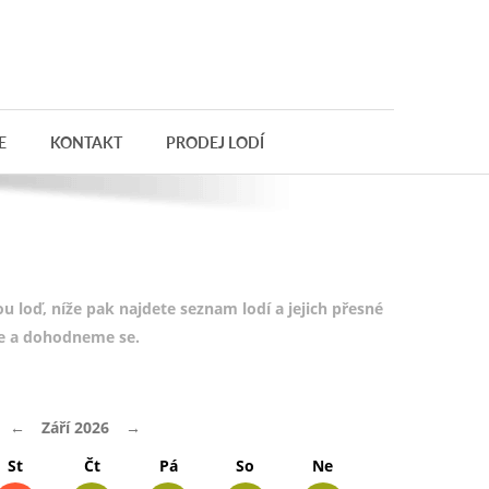
E
KONTAKT
PRODEJ LODÍ
 loď, níže pak najdete seznam lodí a jejich přesné
te a dohodneme se.
←
Září 2026
→
St
Čt
Pá
So
Ne