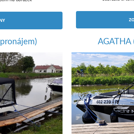
ZO
ÍNY
pronájem)
AGATHA (