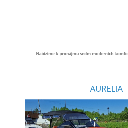
e-
mailem.
objednat
poukaz
Nabízíme k pronájmu sedm moderních komfortn
AURELIA