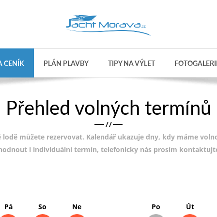
 CENÍK
PLÁN PLAVBY
TIPY NA VÝLET
FOTOGALERI
Přehled volných termínů
/
/
 lodě můžete rezervovat. Kalendář ukazuje dny, kdy máme volnou
ohodnout i individuální termín, telefonicky nás prosím kontaktuj
Pá
So
Ne
Po
Út