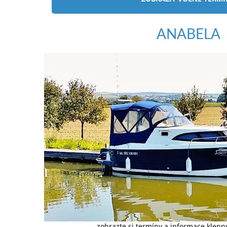
ANABELA
zobrazte si termíny a informace klep