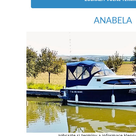
ANABELA
zobrazte si termíny a informace klep