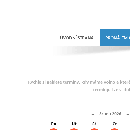
Objednávka
dárkového
poukazu
ÚVODNÍ STRANA
PRONÁJEM A
Jméno
Telefon
E-mail
Rychle si najdete termíny, kdy máme volno a které
termíny. Lze si d
Varianta
←
Srpen 2026
→
Poznámka
Po
Út
St
Čt