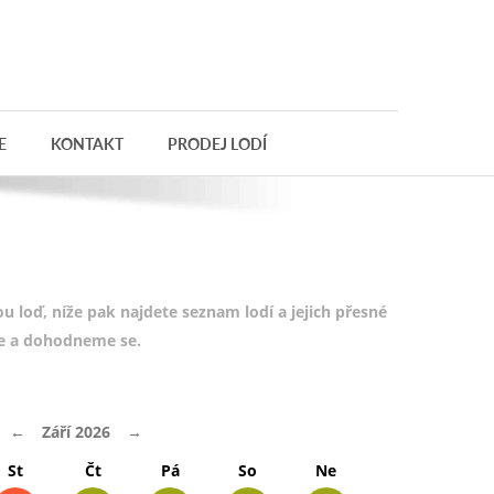
E
KONTAKT
PRODEJ LODÍ
 loď, níže pak najdete seznam lodí a jejich přesné
te a dohodneme se.
←
Září 2026
→
St
Čt
Pá
So
Ne