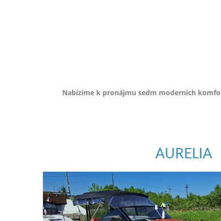
e-
mailem.
objednat
poukaz
Nabízíme k pronájmu sedm moderních komfortn
AURELIA