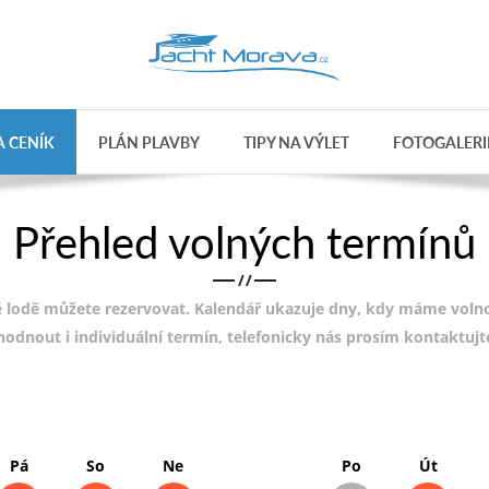
 CENÍK
PLÁN PLAVBY
TIPY NA VÝLET
FOTOGALERI
Přehled volných termínů
/
/
 lodě můžete rezervovat. Kalendář ukazuje dny, kdy máme volnou
ohodnout i individuální termín, telefonicky nás prosím kontaktuj
Pá
So
Ne
Po
Út