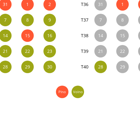
31
1
2
T36
31
1
7
8
9
T37
7
8
14
15
16
T38
14
15
21
22
23
T39
21
22
28
29
30
T40
28
29
Plno
Volno