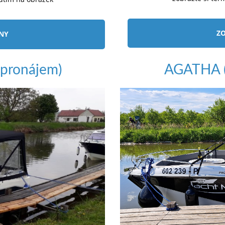
ZO
ÍNY
pronájem)
AGATHA (