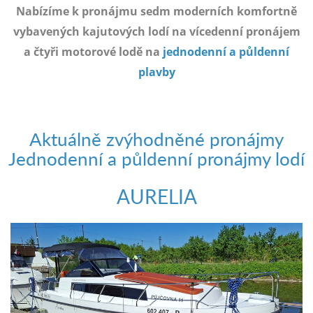
e-
Nabízíme k pronájmu sedm moderních komfortně
mailem.
vybavených kajutových lodí na vícedenní pronájem
objednat
a čtyři motorové lodě na
jednodenní a půldenní
poukaz
plavby
Aktuálně zvýhodněné pronájmy
Jednodenní a půldenní pronájmy lodí
AURELIA