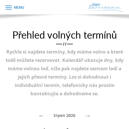
Zobrazit
Objednávka
menu
dárkového
poukazu
Přehled volných termínů
Úvodní strana
Jméno
/
/
Pronájem a ceník
Rychle si najdete termíny, kdy máme volno a které
Plán plavby
Telefon
lodě můžete rezervovat. Kalendář ukazuje dny, kdy
máme volnou loď, níže pak najdete seznam lodí a
Tipy na výlet
jejich přesné termíny. Lze si dohodnout i
E-mail
Fotogalerie
individuální termín, telefonicky nás prosím
kontaktujte a dohodneme se.
Kontakt
Varianta
PRODEJ LODÍ
←
→
Srpen 2026
Poznámka