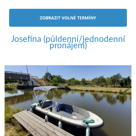
ZOBRAZIT VOLNÉ TERMÍNY
Josefína (půldenní/jednodenní
pronájem)