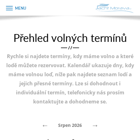
Zobrazit
Objednávka
menu
dárkového
poukazu
Přehled volných termínů
Úvodní strana
Jméno
/
/
Pronájem a ceník
Rychle si najdete termíny, kdy máme volno a které
Plán plavby
Telefon
lodě můžete rezervovat. Kalendář ukazuje dny, kdy
máme volnou loď, níže pak najdete seznam lodí a
Tipy na výlet
jejich přesné termíny. Lze si dohodnout i
E-mail
Fotogalerie
individuální termín, telefonicky nás prosím
kontaktujte a dohodneme se.
Kontakt
Varianta
PRODEJ LODÍ
←
→
Srpen 2026
Poznámka