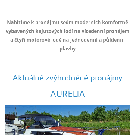
e-
mailem.
objednat
Nabízíme k pronájmu sedm moderních komfortně
poukaz
vybavených kajutových lodí na vícedenní pronájem
a čtyři motorové lodě na jednodenní a půldenní
plavby
Aktuálně zvýhodněné pronájmy
AURELIA