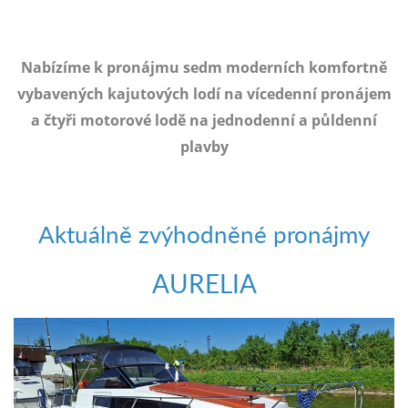
e-
mailem.
objednat
Nabízíme k pronájmu sedm moderních komfortně
poukaz
vybavených kajutových lodí na vícedenní pronájem
a čtyři motorové lodě na jednodenní a půldenní
plavby
Aktuálně zvýhodněné pronájmy
AURELIA