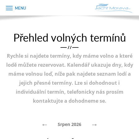
Zobrazit
Objednávka
menu
dárkového
poukazu
Přehled volných termínů
Úvodní strana
Jméno
/
/
Pronájem a ceník
Rychle si najdete termíny, kdy máme volno a které
Plán plavby
Telefon
lodě můžete rezervovat. Kalendář ukazuje dny, kdy
máme volnou loď, níže pak najdete seznam lodí a
Tipy na výlet
jejich přesné termíny. Lze si dohodnout i
E-mail
Fotogalerie
individuální termín, telefonicky nás prosím
kontaktujte a dohodneme se.
Kontakt
Varianta
PRODEJ LODÍ
←
→
Srpen 2026
Poznámka