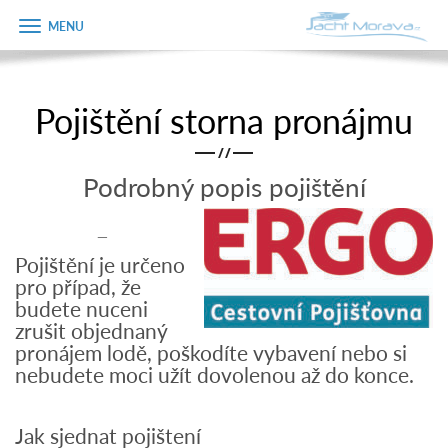
Zobrazit
Objednávka
menu
dárkového
poukazu
Pojištění storna pronájmu
Úvodní strana
Jméno
/
/
Pronájem a ceník
Podrobný popis pojištění
Plán plavby
Telefon
_
Tipy na výlet
Pojištění je určeno
E-mail
pro případ, že
Fotogalerie
budete nuceni
zrušit objednaný
Kontakt
Varianta
pronájem lodě, poškodíte vybavení nebo si
PRODEJ LODÍ
nebudete moci užít dovolenou až do konce.
Poznámka
Jak sjednat pojištení