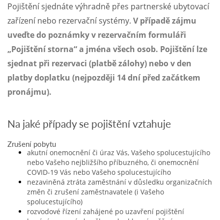
Pojištění sjednáte výhradně přes partnerské ubytovací
zařízení nebo rezervační systémy.
V případě zájmu
Po
odeslání
uveďte do poznámky v rezervačním formuláři
objednávky
„Pojištění storna“ a jména všech osob. Pojištění lze
Vám
sjednat při rezervaci (platbě zálohy) nebo v den
bude
kupón
platby doplatku (nejpozději 14 dní před začátkem
obratem
pronájmu).
zaslán
na
e-
Na jaké případy se pojištění vztahuje
mail.
Platební
a
Zrušení pobytu
doručovací
akutní onemocnění či úraz Vás, Vašeho spolucestujícího
informace
nebo Vašeho nejbližšího příbuzného, či onemocnění
vyřídíme
COVID-19 Vás nebo Vašeho spolucestujícího
v
nezaviněná ztráta zaměstnání v důsledku organizačních
klidu
změn či zrušení zaměstnavatele (i Vašeho
po
spolucestujícího)
objednávce
rozvodové řízení zahájené po uzavření pojištění