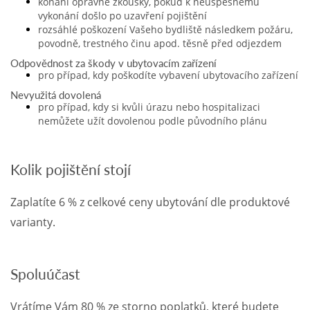
e-
konání opravné zkoušky, pokud k neúspěšnému
mailem.
vykonání došlo po uzavření pojištění
rozsáhlé poškození Vašeho bydliště následkem požáru,
povodně, trestného činu apod. těsně před odjezdem
objednat
poukaz
Odpovědnost za škody v ubytovacím zařízení
pro případ, kdy poškodíte vybavení ubytovacího zařízení
Nevyužitá dovolená
pro případ, kdy si kvůli úrazu nebo hospitalizaci
nemůžete užít dovolenou podle původního plánu
Kolik pojištění stojí
Zaplatíte 6 % z celkové ceny ubytování dle produktové
varianty.
Spoluúčast
Vrátíme Vám 80 % ze storno poplatků, které budete