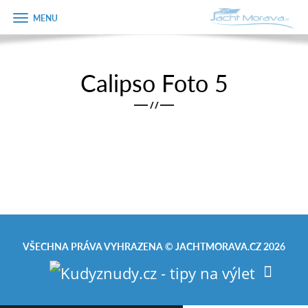
Zobrazit
Objednávka
menu
dárkového
poukazu
Calipso Foto 5
Úvodní strana
Jméno
/
/
Pronájem a ceník
Plán plavby
Telefon
Tipy na výlet
E-mail
Fotogalerie
Kontakt
Varianta
VŠECHNA PRÁVA VYHRAZENA ©
JACHTMORAVA.CZ
2026
PRODEJ LODÍ
Poznámka